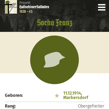
Projekt
Hultschiner
Soldaten
1939 - 45
Socha Franz
11.12.1914,
Geboren:
Markersdorf
Rang:
Obergefreiter