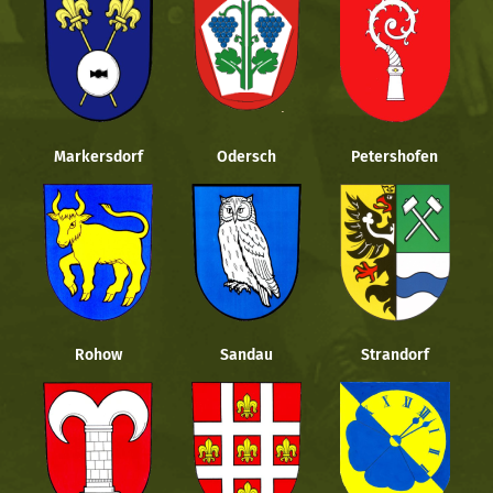
Markersdorf
Odersch
Petershofen
Rohow
Sandau
Strandorf