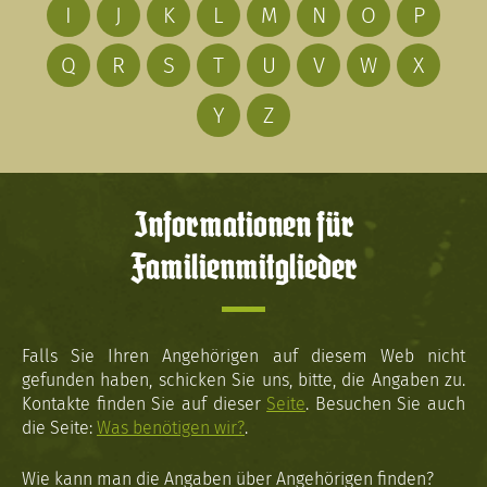
I
J
K
L
M
N
O
P
Q
R
S
T
U
V
W
X
Y
Z
Informationen für
Familienmitglieder
Falls Sie Ihren Angehörigen auf diesem Web nicht
gefunden haben, schicken Sie uns, bitte, die Angaben zu.
Kontakte finden Sie auf dieser
Seite
. Besuchen Sie auch
die Seite:
Was benötigen wir?
.
Wie kann man die Angaben über Angehörigen finden?