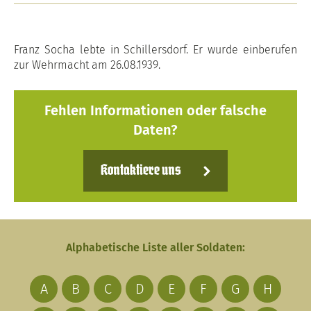
Franz Socha lebte in Schillersdorf. Er wurde einberufen
zur Wehrmacht am 26.08.1939.
Fehlen Informationen oder falsche
Daten?
Kontaktiere uns
Alphabetische Liste aller Soldaten:
A
B
C
D
E
F
G
H