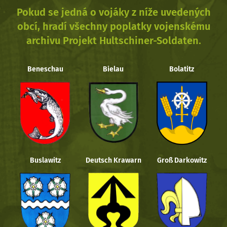
Pokud se jedná o vojáky z níže uvedených
obcí, hradí všechny poplatky vojenskému
archivu Projekt Hultschiner-Soldaten.
Beneschau
Bielau
Bolatitz
Buslawitz
Deutsch Krawarn
Groß Darkowitz