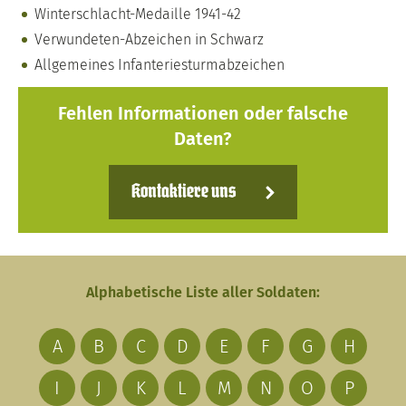
Winterschlacht-Medaille 1941-42
Verwundeten-Abzeichen in Schwarz
Allgemeines Infanteriesturmabzeichen
Fehlen Informationen oder falsche
Daten?
Kontaktiere uns
Alphabetische Liste aller Soldaten:
A
B
C
D
E
F
G
H
I
J
K
L
M
N
O
P