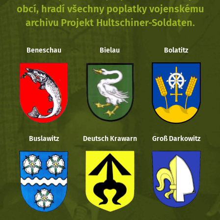
obcí, hradí všechny poplatky vojenskému
archivu Projekt Hultschiner-Soldaten.
Beneschau
Bielau
Bolatitz
Buslawitz
Deutsch Krawarn
Groß Darkowitz