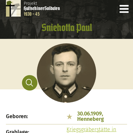
Projekt
Hultschiner
Soldaten
1939 - 45
Sniehotta Paul
30.06.1909,
Geboren:
Henneberg
Kriegsgräberstätte in
Grablage: