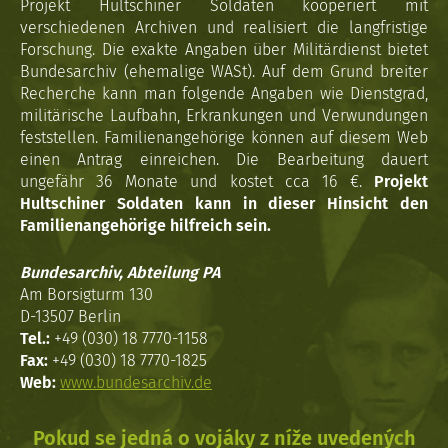
Projekt Hultschiner Soldaten kooperiert mit
verschiedenen Archiven und realisiert die langfristige
Forschung. Die exakte Angaben über Militärdienst bietet
Bundesarchiv (ehemalige WASt). Auf dem Grund breiter
Recherche kann man folgende Angaben wie Dienstgrad,
militärische Laufbahn, Erkrankungen und Verwundungen
feststellen. Familienangehörige können auf diesem Web
einen Antrag einreichen. Die Bearbeitung dauert
ungefähr 36 Monate und kostet cca 16 €.
Projekt
Hultschiner Soldaten kann in dieser Hinsicht den
Familienangehörige hilfreich sein.
Bundesarchiv, Abteilung PA
Am Borsigturm 130
D-13507 Berlin
Tel.:
+49 (030) 18 7770-1158
Fax:
+49 (030) 18 7770-1825
Web:
www.bundesarchiv.de
Pokud se jedná o vojáky z níže uvedených