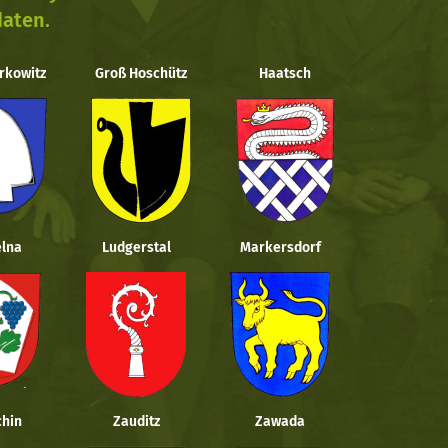
daten.
rkowitz
Groß Hoschütz
Haatsch
lna
Ludgerstal
Markersdorf
hin
Zauditz
Zawada