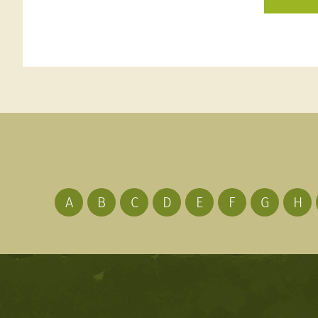
A
B
C
D
E
F
G
H