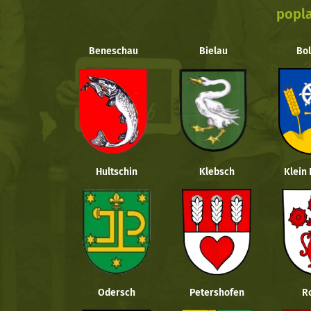
popla
Beneschau
Bielau
Bol
Hultschin
Klebsch
Klein
Odersch
Petershofen
R