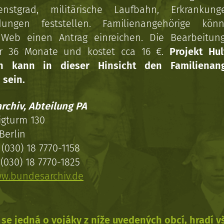
enstgrad, militärische Laufbahn, Erkrankun
dungen feststellen. Familienangehörige kön
Web einen Antrag einreichen. Die Bearbeitun
r 36 Monate und kostet cca 16 €.
Projekt Hul
en kann in dieser Hinsicht den Familienang
 sein.
rchiv, Abteilung PA
igturm 130
Berlin
(030) 18 7770-1158
(030) 18 7770-1825
w.bundesarchiv.de
se jedná o vojáky z níže uvedených obcí, hradí 