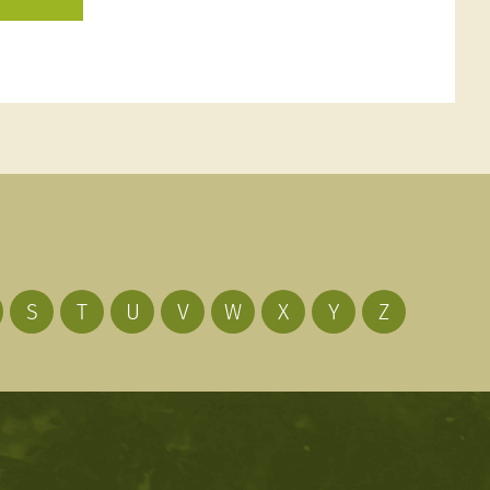
S
T
U
V
W
X
Y
Z