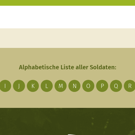
Alphabetische Liste aller Soldaten:
I
J
K
L
M
N
O
P
Q
R