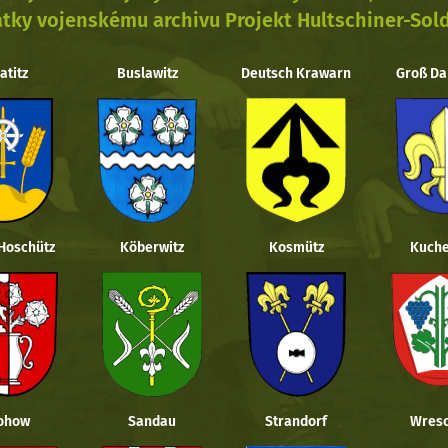
tky vojenskému archivu Projekt Hultschiner-Sol
atitz
Buslawitz
Deutsch Krawarn
Groß Da
 Hoschütz
Köberwitz
Kosmütz
Kuche
ohow
Sandau
Strandorf
Wresc