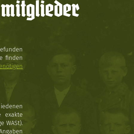
mitglieder
gefunden
e finden
enötigen
hiedenen
e exakte
ge WASt).
 Angaben