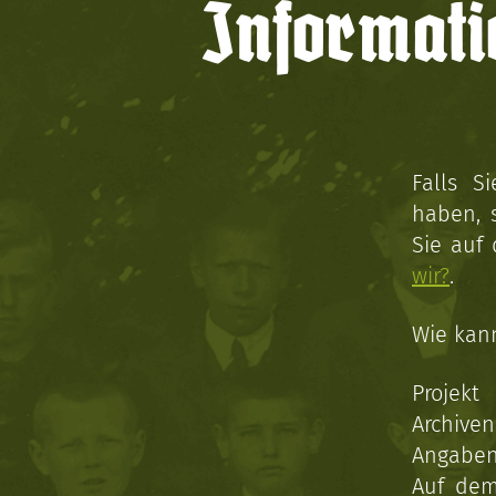
Informati
Falls S
haben, 
Sie auf
wir?
.
Wie kan
Projekt
Archive
Angaben 
Auf dem