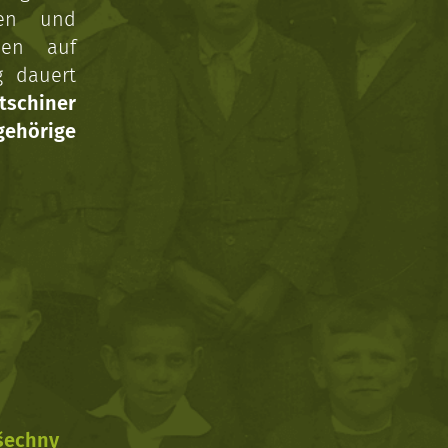
gen und
nen auf
g dauert
tschiner
ehörige
všechny