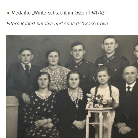
Medaille „Winterschlacht im Osten 1941/42“
Eltern Robert Smolka und Anna geb.Kasparova