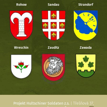
Rohow
Sandau
Strandorf
Wreschin
Zauditz
Zawada
Projekt Hultschiner Soldaten z.s.
| Třešňová 37,