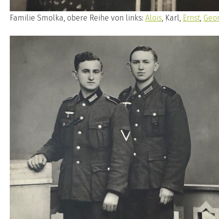
Familie Smolka, obere Reihe von links:
Alois
, Karl,
Ernst
,
Geo