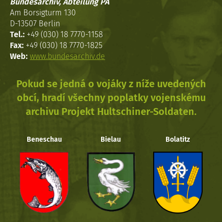
Bundesarchiv, Abteilung PA
Am Borsigturm 130
D-13507 Berlin
Tel.:
+49 (030) 18 7770-1158
Fax:
+49 (030) 18 7770-1825
Web:
www.bundesarchiv.de
Pokud se jedná o vojáky z níže uvedených
obcí, hradí všechny poplatky vojenskému
archivu Projekt Hultschiner-Soldaten.
Beneschau
Bielau
Bolatitz