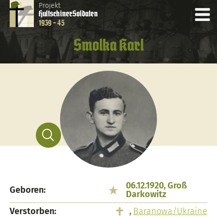
Projekt
Hultschiner
Soldaten
1939 - 45
Smolka Karl
06.12.1920, Groß
Geboren:
Darkowitz
Verstorben:
,
Baranowa/Ukraine