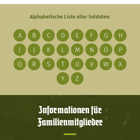
Alphabetische Liste aller Soldaten:
A
B
C
D
E
F
G
H
I
J
K
L
M
N
O
P
Q
R
S
T
U
V
W
X
Y
Z
Informationen für
Familienmitglieder