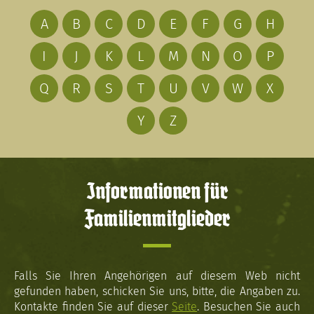
A
B
C
D
E
F
G
H
I
J
K
L
M
N
O
P
Q
R
S
T
U
V
W
X
Y
Z
Informationen für
Familienmitglieder
Falls Sie Ihren Angehörigen auf diesem Web nicht
gefunden haben, schicken Sie uns, bitte, die Angaben zu.
Kontakte finden Sie auf dieser
Seite
. Besuchen Sie auch