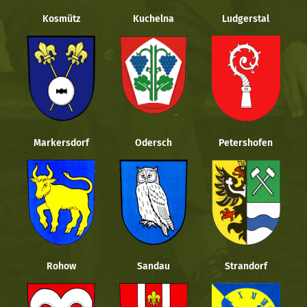
Kosmütz
Kuchelna
Ludgerstal
Markersdorf
Odersch
Petershofen
Rohow
Sandau
Strandorf