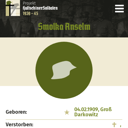
Projekt
Hultschiner
Soldaten
1939 - 45
Smolka Anselm
04.02.1909, Groß
Geboren:
Darkowitz
Verstorben:
,