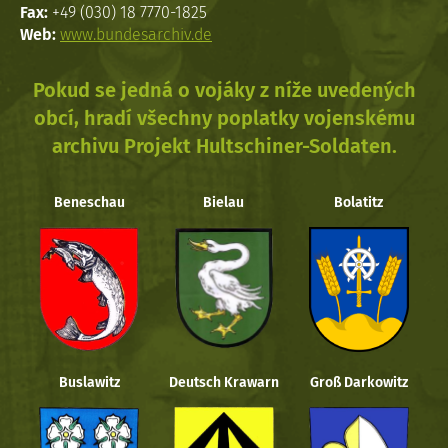
Fax:
+49 (030) 18 7770-1825
Web:
www.bundesarchiv.de
Pokud se jedná o vojáky z níže uvedených
obcí, hradí všechny poplatky vojenskému
archivu Projekt Hultschiner-Soldaten.
Beneschau
Bielau
Bolatitz
Buslawitz
Deutsch Krawarn
Groß Darkowitz