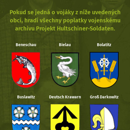
Pokud se jedná o vojáky z níže uvedených
obcí, hradí všechny poplatky vojenskému
archivu Projekt Hultschiner-Soldaten.
Beneschau
Bielau
Bolatitz
Buslawitz
Deutsch Krawarn
Groß Darkowitz