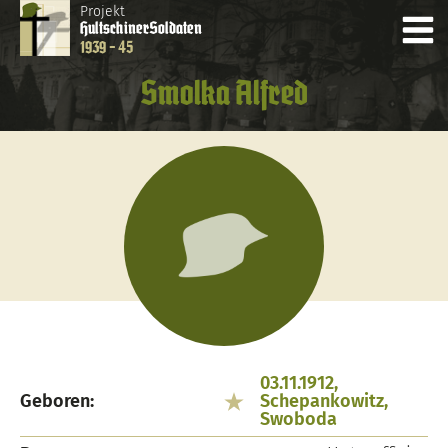
Projekt
Hultschiner
Soldaten
1939 - 45
Smolka Alfred
03.11.1912,
Geboren:
Schepankowitz,
Swoboda