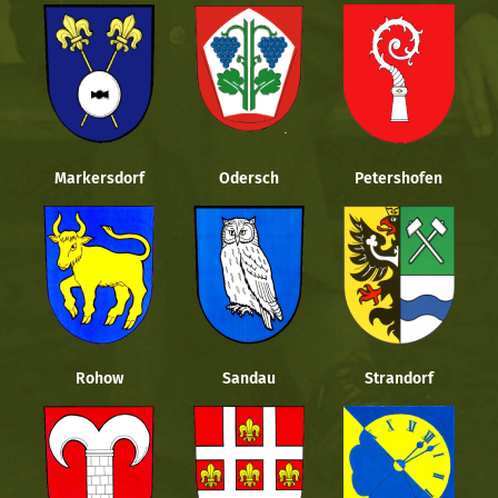
Markersdorf
Odersch
Petershofen
Rohow
Sandau
Strandorf