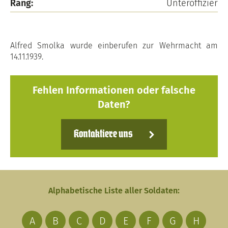
Rang:
Unteroffizier
Alfred Smolka wurde einberufen zur Wehrmacht am
14.11.1939.
Fehlen Informationen oder falsche
Daten?
Kontaktiere uns
Alphabetische Liste aller Soldaten:
A
B
C
D
E
F
G
H