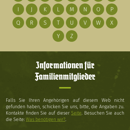
I
J
K
L
M
N
O
P
Q
R
S
T
U
V
W
X
Y
Z
Informationen für
Familienmitglieder
Falls Sie Ihren Angehörigen auf diesem Web nicht
gefunden haben, schicken Sie uns, bitte, die Angaben zu.
Kontakte finden Sie auf dieser
Seite
. Besuchen Sie auch
die Seite:
Was benötigen wir?
.