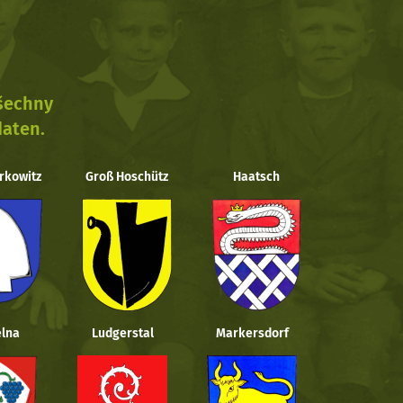
všechny
daten.
rkowitz
Groß Hoschütz
Haatsch
lna
Ludgerstal
Markersdorf