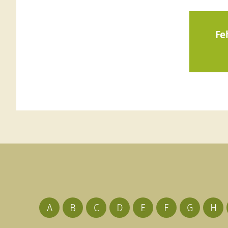
Fe
A
B
C
D
E
F
G
H