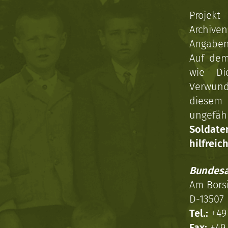
Projekt
Archive
Angaben 
Auf dem
wie Di
Verwun
diesem 
ungefäh
Soldat
hilfreich
Bundesa
Am Bors
D-13507 
Tel.:
+49 
Fax:
+49 