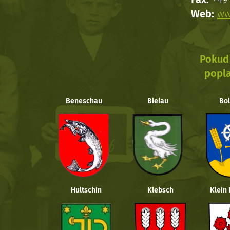
Web:
ww
Pokud 
popla
Beneschau
Bielau
Bol
Hultschin
Klebsch
Klein