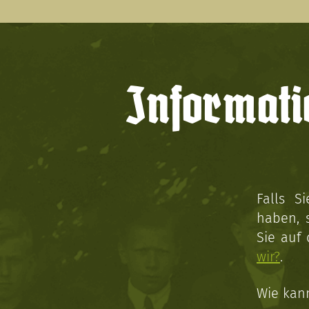
Informati
Falls S
haben, 
Sie auf
wir?
.
Wie kan