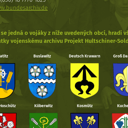
w.bundesarchiv.de
se jedná o vojáky z níže uvedených obcí, hradí 
tky vojenskému archivu Projekt Hultschiner-Sol
atitz
Buslawitz
Deutsch Krawarn
Groß Da
 Hoschütz
Köberwitz
Kosmütz
Kuche