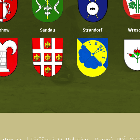
ohow
Sandau
Strandorf
Wresc
aten z.s.
| Třešňová 37, Bolatice - Borová, PSČ 747