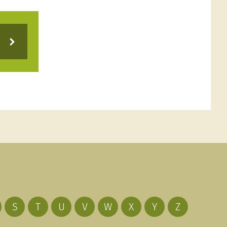
S
T
U
V
W
X
Y
Z