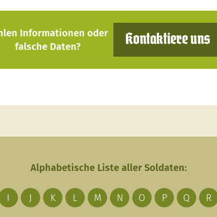
hlen Informationen oder
Kontaktiere uns
falsche Daten?
Alphabetische Liste aller Soldaten:
I
J
K
L
M
N
O
P
Q
R