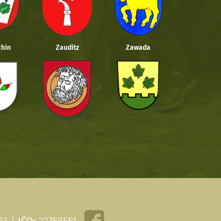
hin
Zauditz
Zawada
 23 |
IČO:
22758551