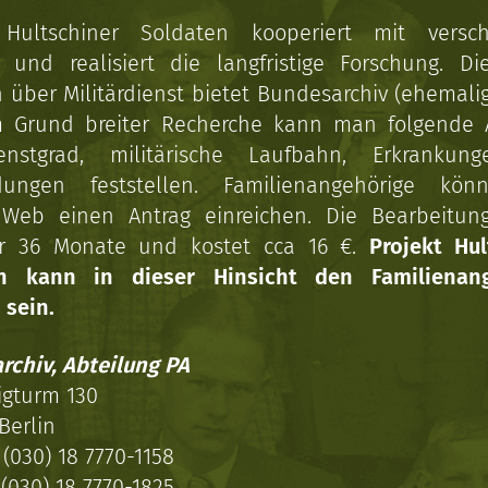
 Hultschiner Soldaten kooperiert mit versc
n und realisiert die langfristige Forschung. Di
über Militärdienst bietet Bundesarchiv (ehemali
 Grund breiter Recherche kann man folgende
enstgrad, militärische Laufbahn, Erkrankun
dungen feststellen. Familienangehörige kön
Web einen Antrag einreichen. Die Bearbeitun
r 36 Monate und kostet cca 16 €.
Projekt Hul
en kann in dieser Hinsicht den Familienang
 sein.
rchiv, Abteilung PA
igturm 130
Berlin
(030) 18 7770-1158
(030) 18 7770-1825