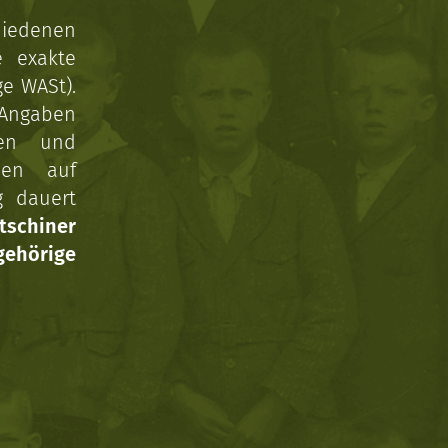
hiedenen
e exakte
ge WASt).
 Angaben
gen und
nen auf
g dauert
tschiner
ehörige