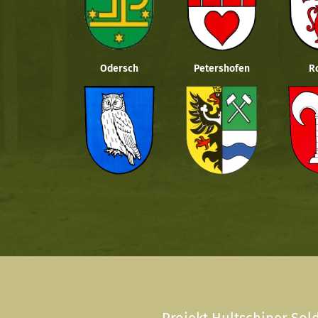
Odersch
Petershofen
R
Projekt Hultschiner Sold