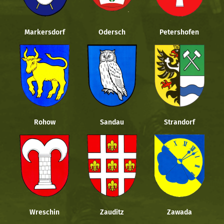
Markersdorf
Odersch
Petershofen
Rohow
Sandau
Strandorf
Wreschin
Zauditz
Zawada