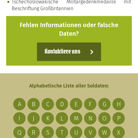
Tschechoslowakische Militärgedenkmedaille mit
Beschriftung Großbritannien
Fehlen Informationen oder falsche
Daten?
Kontaktiere uns
Alphabetische Liste aller Soldaten:
A
B
C
D
E
F
G
H
I
J
K
L
M
N
O
P
Q
R
S
T
U
V
W
X