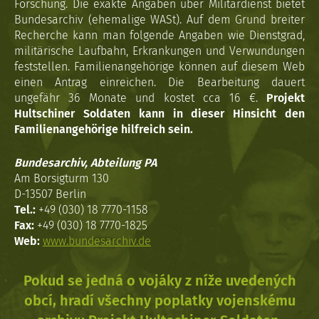
Forschung. Die exakte Angaben über Militärdienst bietet
Bundesarchiv (ehemalige WASt). Auf dem Grund breiter
Recherche kann man folgende Angaben wie Dienstgrad,
militärische Laufbahn, Erkrankungen und Verwundungen
feststellen. Familienangehörige können auf diesem Web
einen Antrag einreichen. Die Bearbeitung dauert
ungefähr 36 Monate und kostet cca 16 €.
Projekt
Hultschiner Soldaten kann in dieser Hinsicht den
Familienangehörige hilfreich sein.
Bundesarchiv, Abteilung PA
Am Borsigturm 130
D-13507 Berlin
Tel.:
+49 (030) 18 7770-1158
Fax:
+49 (030) 18 7770-1825
Web:
www.bundesarchiv.de
Pokud se jedná o vojáky z níže uvedených
obcí, hradí všechny poplatky vojenskému