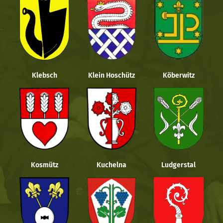
Klebsch
Klein Hoschütz
Köberwitz
Kosmütz
Kuchelna
Ludgerstal