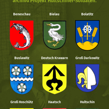
archivu Projekt Hultschiner-Soldaten.
Beneschau
Bielau
Bolatitz
Buslawitz
Deutsch Krawarn
Groß Darkowitz
Groß Hoschütz
Haatsch
Hultschin