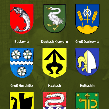
Buslawitz
Deutsch Krawarn
Groß Darkowitz
Groß Hoschütz
Haatsch
Hultschin