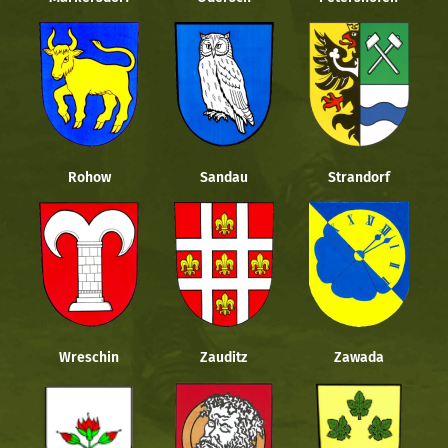
Rohow
Sandau
Strandorf
Wreschin
Zauditz
Zawada