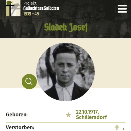
Projekt
Hultschiner
Soldaten
1939 - 45
Sladek Josef
22.10.1917,
Geboren:
Schillersdorf
Verstorben:
,