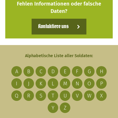
Fehlen Informationen oder falsche
Daten?
Kontaktiere uns
Alphabetische Liste aller Soldaten:
A
B
C
D
E
F
G
H
I
J
K
L
M
N
O
P
Q
R
S
T
U
V
W
X
Y
Z