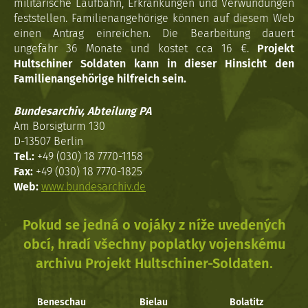
militärische Laufbahn, Erkrankungen und Verwundungen
feststellen. Familienangehörige können auf diesem Web
einen Antrag einreichen. Die Bearbeitung dauert
ungefähr 36 Monate und kostet cca 16 €.
Projekt
Hultschiner Soldaten kann in dieser Hinsicht den
Familienangehörige hilfreich sein.
Bundesarchiv, Abteilung PA
Am Borsigturm 130
D-13507 Berlin
Tel.:
+49 (030) 18 7770-1158
Fax:
+49 (030) 18 7770-1825
Web:
www.bundesarchiv.de
Pokud se jedná o vojáky z níže uvedených
obcí, hradí všechny poplatky vojenskému
archivu Projekt Hultschiner-Soldaten.
Beneschau
Bielau
Bolatitz