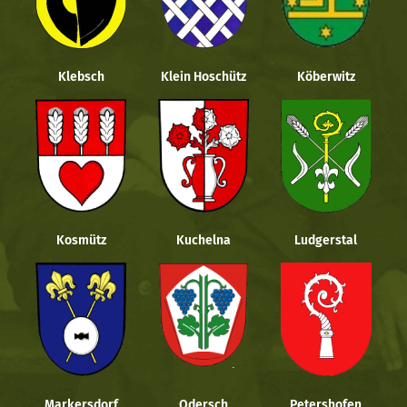
Klebsch
Klein Hoschütz
Köberwitz
Kosmütz
Kuchelna
Ludgerstal
Markersdorf
Odersch
Petershofen