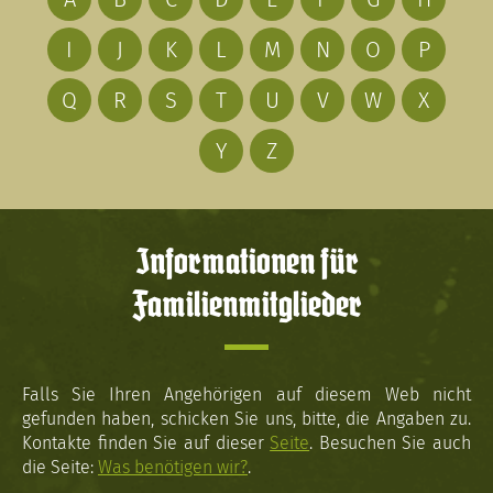
I
J
K
L
M
N
O
P
Q
R
S
T
U
V
W
X
Y
Z
Informationen für
Familienmitglieder
Falls Sie Ihren Angehörigen auf diesem Web nicht
gefunden haben, schicken Sie uns, bitte, die Angaben zu.
Kontakte finden Sie auf dieser
Seite
. Besuchen Sie auch
die Seite:
Was benötigen wir?
.