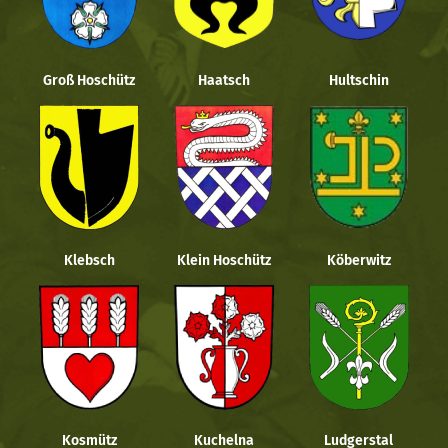
Groß Hoschütz
Haatsch
Hultschin
Klebsch
Klein Hoschütz
Köberwitz
Kosmütz
Kuchelna
Ludgerstal