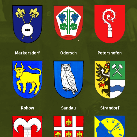
Markersdorf
Odersch
Petershofen
Rohow
Sandau
Strandorf