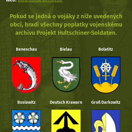
Pokud se jedná o vojáky z níže uvedených
obcí, hradí všechny poplatky vojenskému
archivu Projekt Hultschiner-Soldaten.
Beneschau
Bielau
Bolatitz
Buslawitz
Deutsch Krawarn
Groß Darkowitz