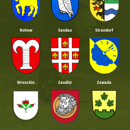
Rohow
Sandau
Strandorf
Wreschin
Zauditz
Zawada