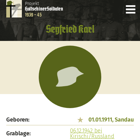
Projekt
Hultschiner
Soldaten
1939 - 45
Seyfried Karl
Geboren:
01.01.1911, Sandau
06.12.1942 bei
Grablage:
Kirischi/Russland