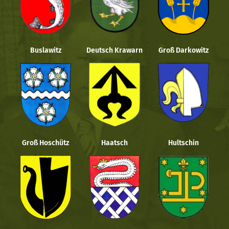
Buslawitz
Deutsch Krawarn
Groß Darkowitz
Groß Hoschütz
Haatsch
Hultschin