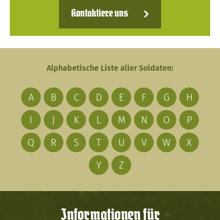
Kontaktiere uns
Alphabetische Liste aller Soldaten:
A
B
C
D
E
F
G
H
I
J
K
L
M
N
O
P
Q
R
S
T
U
V
W
X
Y
Z
Informationen für