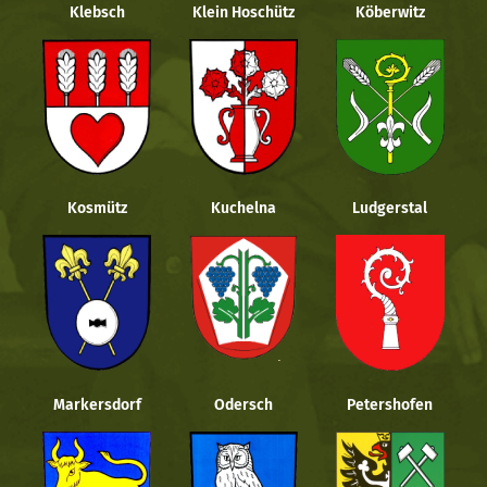
Klebsch
Klein Hoschütz
Köberwitz
Kosmütz
Kuchelna
Ludgerstal
Markersdorf
Odersch
Petershofen