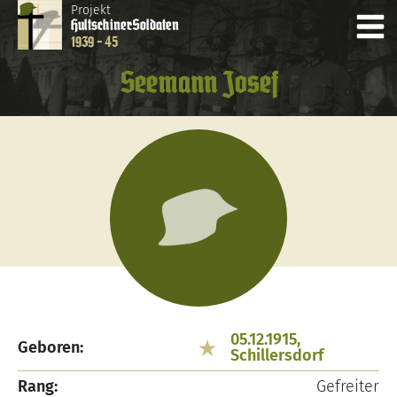
Projekt
Hultschiner
Soldaten
1939 - 45
Seemann Josef
05.12.1915,
Geboren:
Schillersdorf
Rang:
Gefreiter