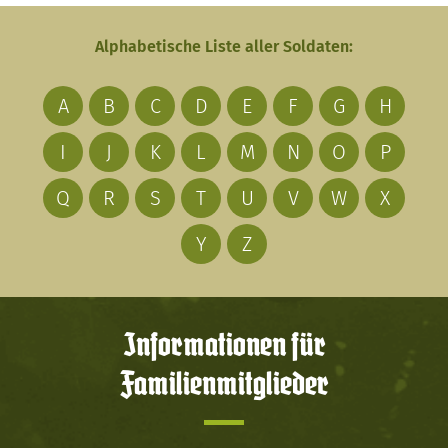
Alphabetische Liste aller Soldaten:
A
B
C
D
E
F
G
H
I
J
K
L
M
N
O
P
Q
R
S
T
U
V
W
X
Y
Z
Informationen für
Familienmitglieder