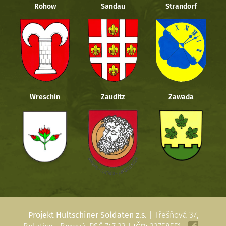
Rohow
Sandau
Strandorf
Wreschin
Zauditz
Zawada
Projekt Hultschiner Soldaten z.s.
| Třešňová 37,