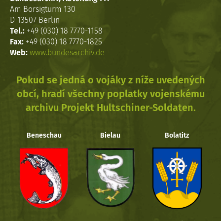
Am Borsigturm 130
D-13507 Berlin
Tel.:
+49 (030) 18 7770-1158
Fax:
+49 (030) 18 7770-1825
Web:
www.bundesarchiv.de
Pokud se jedná o vojáky z níže uvedených
obcí, hradí všechny poplatky vojenskému
archivu Projekt Hultschiner-Soldaten.
Beneschau
Bielau
Bolatitz