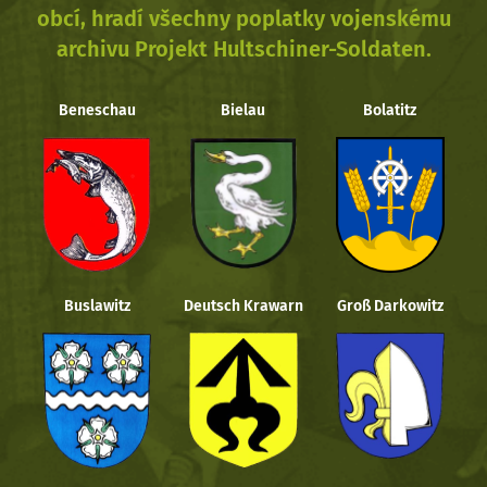
obcí, hradí všechny poplatky vojenskému
archivu Projekt Hultschiner-Soldaten.
Beneschau
Bielau
Bolatitz
Buslawitz
Deutsch Krawarn
Groß Darkowitz