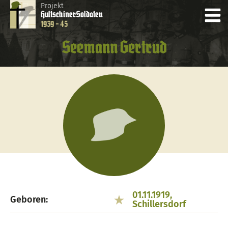
Projekt
Hultschiner
Soldaten
1939 - 45
Seemann Gertrud
01.11.1919,
Geboren:
Schillersdorf