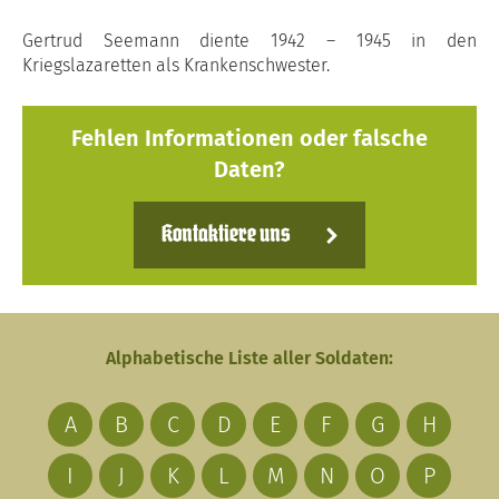
Gertrud Seemann diente 1942 – 1945 in den
Kriegslazaretten als Krankenschwester.
Fehlen Informationen oder falsche
Daten?
Kontaktiere uns
Alphabetische Liste aller Soldaten:
A
B
C
D
E
F
G
H
I
J
K
L
M
N
O
P