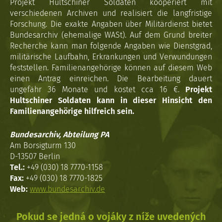
Projekt Hultschiner Soldaten kooperiert mit
verschiedenen Archiven und realisiert die langfristige
Forschung. Die exakte Angaben über Militärdienst bietet
Bundesarchiv (ehemalige WASt). Auf dem Grund breiter
Recherche kann man folgende Angaben wie Dienstgrad,
militärische Laufbahn, Erkrankungen und Verwundungen
feststellen. Familienangehörige können auf diesem Web
einen Antrag einreichen. Die Bearbeitung dauert
ungefähr 36 Monate und kostet cca 16 €.
Projekt
Hultschiner Soldaten kann in dieser Hinsicht den
Familienangehörige hilfreich sein.
Bundesarchiv, Abteilung PA
Am Borsigturm 130
D-13507 Berlin
Tel.:
+49 (030) 18 7770-1158
Fax:
+49 (030) 18 7770-1825
Web:
www.bundesarchiv.de
Pokud se jedná o vojáky z níže uvedených