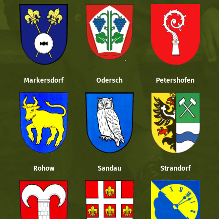
Markersdorf
Odersch
Petershofen
Rohow
Sandau
Strandorf