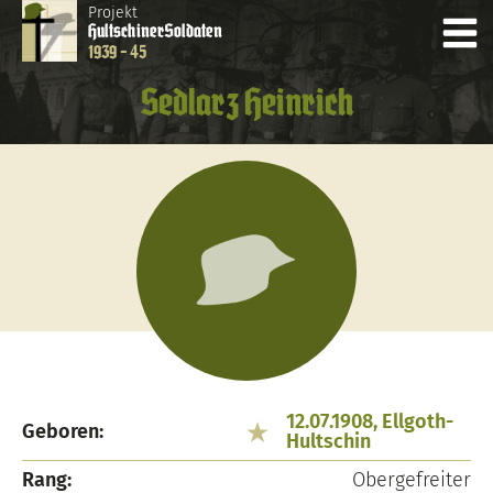
Projekt
Hultschiner
Soldaten
1939 - 45
Sedlarz Heinrich
12.07.1908, Ellgoth-
Geboren:
Hultschin
Rang:
Obergefreiter