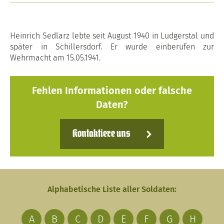
Heinrich Sedlarz lebte seit August 1940 in Ludgerstal und
später in Schillersdorf. Er wurde einberufen zur
Wehrmacht am 15.05.1941.
Fehlen Informationen oder falsche
Daten?
Kontaktiere uns
Alphabetische Liste aller Soldaten:
A
B
C
D
E
F
G
H