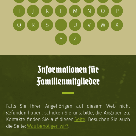
I
J
K
L
M
N
O
P
Q
R
S
T
U
V
W
X
Y
Z
Informationen für
Familienmitglieder
Falls Sie Ihren Angehörigen auf diesem Web nicht
gefunden haben, schicken Sie uns, bitte, die Angaben zu.
Kontakte finden Sie auf dieser
Seite
. Besuchen Sie auch
die Seite:
Was benötigen wir?
.