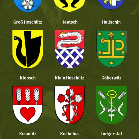
Groß Hoschütz
Haatsch
Hultschin
Klebsch
Klein Hoschütz
Köberwitz
Kosmütz
Kuchelna
Ludgerstal