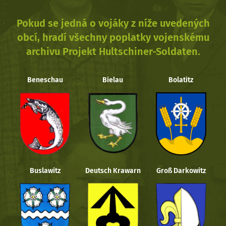
Pokud se jedná o vojáky z níže uvedených
obcí, hradí všechny poplatky vojenskému
archivu Projekt Hultschiner-Soldaten.
Beneschau
Bielau
Bolatitz
Buslawitz
Deutsch Krawarn
Groß Darkowitz