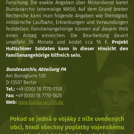
Forschung. Die exakte Angaben über Militärdienst bietet
Bundesarchiv (ehemalige WASt). Auf dem Grund breiter
Recherche kann man folgende Angaben wie Dienstgrad,
militärische Laufbahn, Erkrankungen und Verwundungen
feststellen. Familienangehörige können auf diesem Web
einen Antrag einreichen. Die Bearbeitung dauert
ungefähr 36 Monate und kostet cca 16 €.
Projekt
Hultschiner Soldaten kann in dieser Hinsicht den
Familienangehörige hilfreich sein.
Bundesarchiv, Abteilung PA
Am Borsigturm 130
D-13507 Berlin
Tel.:
+49 (030) 18 7770-1158
Fax:
+49 (030) 18 7770-1825
Web:
www.bundesarchiv.de
Pokud se jedná o vojáky z níže uvedených
obcí, hradí všechny poplatky vojenskému