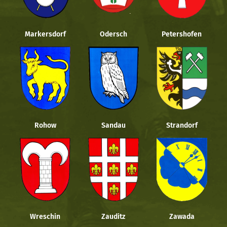
Markersdorf
Odersch
Petershofen
Rohow
Sandau
Strandorf
Wreschin
Zauditz
Zawada