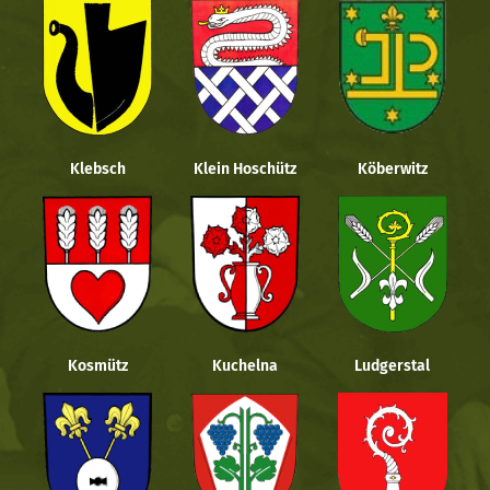
Klebsch
Klein Hoschütz
Köberwitz
Kosmütz
Kuchelna
Ludgerstal