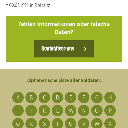
† 09.05.1991 in Bolatitz
Fehlen Informationen oder falsche
Daten?
Kontaktiere uns
Alphabetische Liste aller Soldaten:
A
B
C
D
E
F
G
H
I
J
K
L
M
N
O
P
Q
R
S
T
U
V
W
X