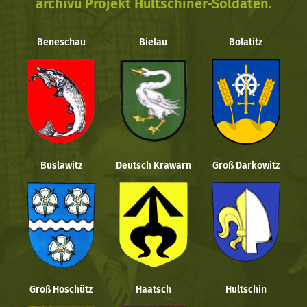
archivu Projekt Hultschiner-Soldaten.
Beneschau
Bielau
Bolatitz
Buslawitz
Deutsch Krawarn
Groß Darkowitz
Groß Hoschütz
Haatsch
Hultschin