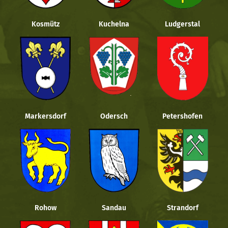
Kosmütz
Kuchelna
Ludgerstal
Markersdorf
Odersch
Petershofen
Rohow
Sandau
Strandorf