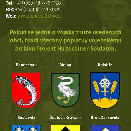
Tel.:
+49 (030) 18 7770-1158
Fax:
+49 (030) 18 7770-1825
Web:
www.bundesarchiv.de
Pokud se jedná o vojáky z níže uvedených
obcí, hradí všechny poplatky vojenskému
archivu Projekt Hultschiner-Soldaten.
Beneschau
Bielau
Bolatitz
Buslawitz
Deutsch Krawarn
Groß Darkowitz