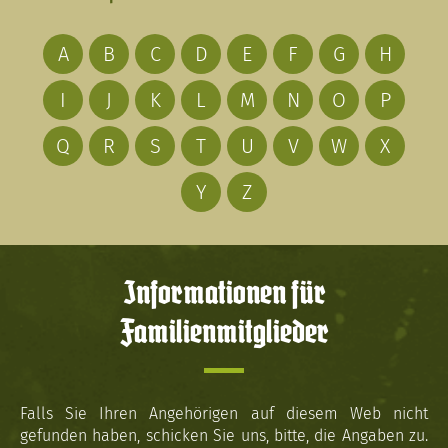
A
B
C
D
E
F
G
H
I
J
K
L
M
N
O
P
Q
R
S
T
U
V
W
X
Y
Z
Informationen für
Familienmitglieder
Falls Sie Ihren Angehörigen auf diesem Web nicht
gefunden haben, schicken Sie uns, bitte, die Angaben zu.