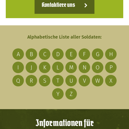
Kontaktiere uns
Alphabetische Liste aller Soldaten:
A
B
C
D
E
F
G
H
I
J
K
L
M
N
O
P
Q
R
S
T
U
V
W
X
Y
Z
Informationen für