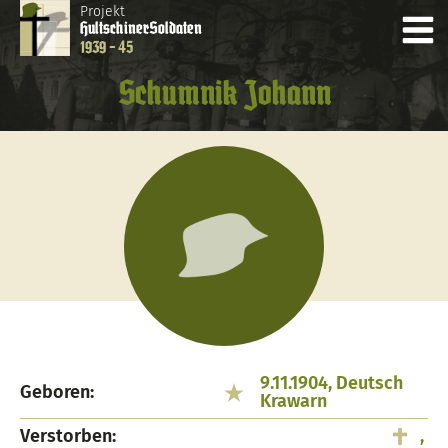
Projekt
Hultschiner
Soldaten
1939 - 45
Schumnik Johann
9.11.1904, Deutsch
Geboren:
Krawarn
Verstorben:
,