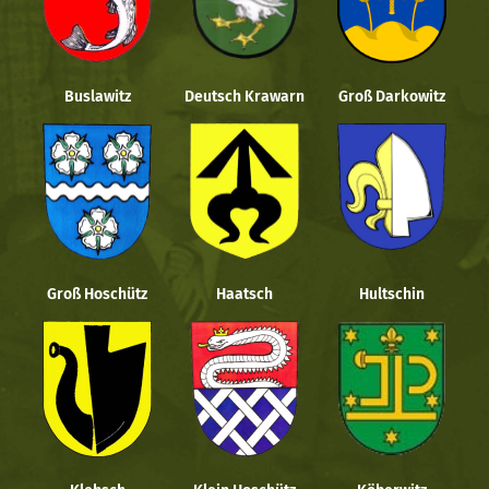
Buslawitz
Deutsch Krawarn
Groß Darkowitz
Groß Hoschütz
Haatsch
Hultschin