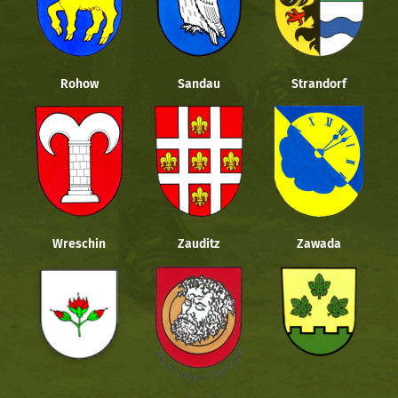
Rohow
Sandau
Strandorf
Wreschin
Zauditz
Zawada