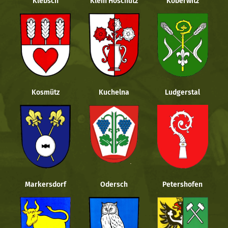
Klebsch
Klein Hoschütz
Köberwitz
Kosmütz
Kuchelna
Ludgerstal
Markersdorf
Odersch
Petershofen