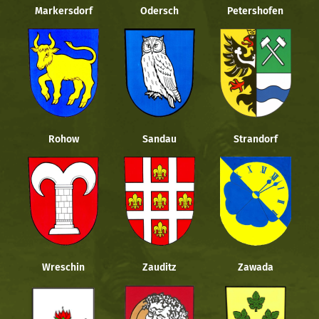
Markersdorf
Odersch
Petershofen
Rohow
Sandau
Strandorf
Wreschin
Zauditz
Zawada