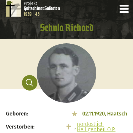
Projekt
Hultschiner
Soldaten
1939 - 45
Schula Richard
Geboren:
02.11.1920, Haatsch
nordöstlich
Verstorben:
,
Heiligenbeil O.P.