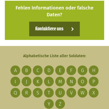
Fehlen Informationen oder falsche
Daten?
Kontaktiere uns
Alphabetische Liste aller Soldaten:
A
B
C
D
E
F
G
H
I
J
K
L
M
N
O
P
Q
R
S
T
U
V
W
X
Y
Z