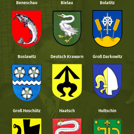
Beneschau
Bielau
Bolatitz
Buslawitz
Deutsch Krawarn
Groß Darkowitz
Groß Hoschütz
Haatsch
Hultschin