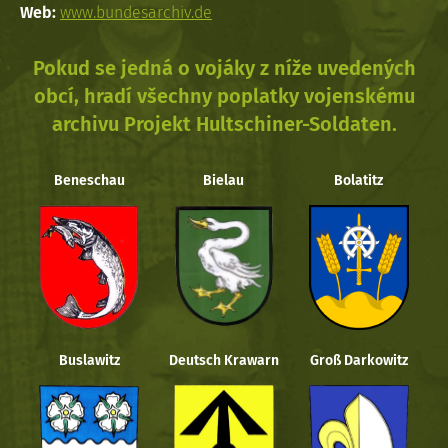
Web:
www.bundesarchiv.de
Pokud se jedná o vojáky z níže uvedených
obcí, hradí všechny poplatky vojenskému
archivu Projekt Hultschiner-Soldaten.
Beneschau
Bielau
Bolatitz
Buslawitz
Deutsch Krawarn
Groß Darkowitz