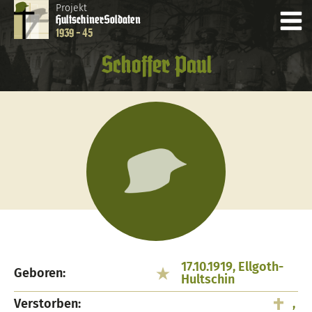
Projekt
Hultschiner
Soldaten
1939 - 45
Schoffer Paul
17.10.1919, Ellgoth-
Geboren:
Hultschin
Verstorben:
,