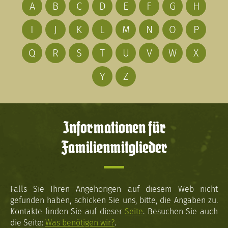
A
B
C
D
E
F
G
H
I
J
K
L
M
N
O
P
Q
R
S
T
U
V
W
X
Y
Z
Informationen für
Familienmitglieder
Falls Sie Ihren Angehörigen auf diesem Web nicht
gefunden haben, schicken Sie uns, bitte, die Angaben zu.
Kontakte finden Sie auf dieser
Seite
. Besuchen Sie auch
die Seite:
Was benötigen wir?
.