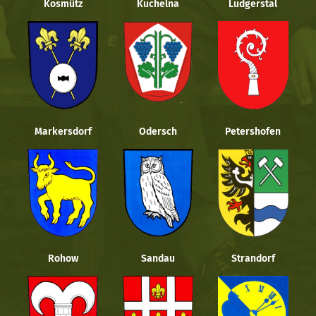
Kosmütz
Kuchelna
Ludgerstal
Markersdorf
Odersch
Petershofen
Rohow
Sandau
Strandorf