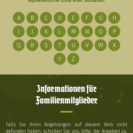
Alphabetische Liste aller Soldaten:
A
B
C
D
E
F
G
H
I
J
K
L
M
N
O
P
Q
R
S
T
U
V
W
X
Y
Z
Informationen für
Familienmitglieder
Falls Sie Ihren Angehörigen auf diesem Web nicht
gefunden haben, schicken Sie uns, bitte, die Angaben zu.