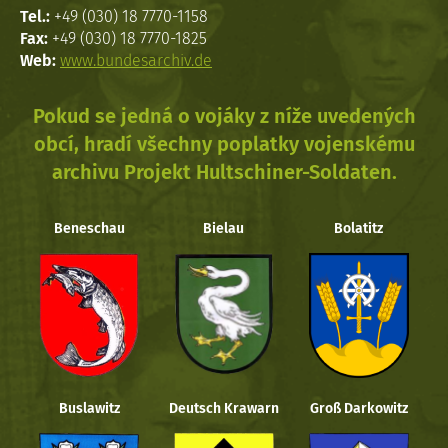
Tel.:
+49 (030) 18 7770-1158
Fax:
+49 (030) 18 7770-1825
Web:
www.bundesarchiv.de
Pokud se jedná o vojáky z níže uvedených
obcí, hradí všechny poplatky vojenskému
archivu Projekt Hultschiner-Soldaten.
Beneschau
Bielau
Bolatitz
Buslawitz
Deutsch Krawarn
Groß Darkowitz