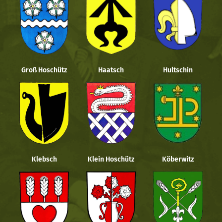
Groß Hoschütz
Haatsch
Hultschin
Klebsch
Klein Hoschütz
Köberwitz