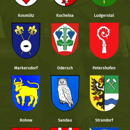
Kosmütz
Kuchelna
Ludgerstal
Markersdorf
Odersch
Petershofen
Rohow
Sandau
Strandorf