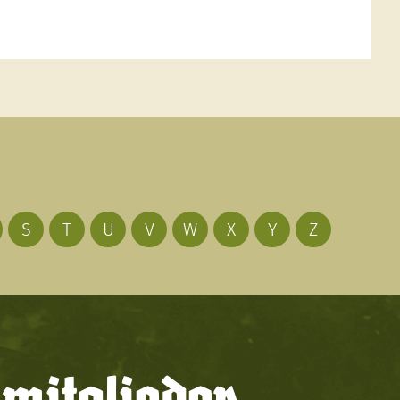
S
T
U
V
W
X
Y
Z