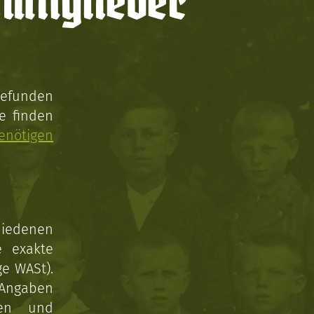
mitglieder
gefunden
e finden
enötigen
hiedenen
e exakte
ge WASt).
 Angaben
gen und