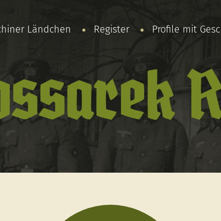
chiner Ländchen
Register
Profile mit Ges
ossarek R