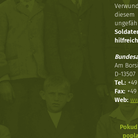
Verwun
diesem 
ungefäh
Soldat
hilfreich
Bundesa
Am Bors
D-13507 
Tel.:
+49 
Fax:
+49 
Web:
ww
Pokud 
popla