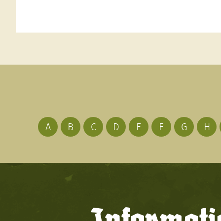
A
B
C
D
E
F
G
H