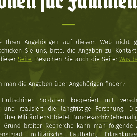
onen für Familien
ie Ihren Angehörigen auf diesem Web nicht 
schicken Sie uns, bitte, die Angaben zu. Kontakt
 dieser
Seite
. Besuchen Sie auch die Seite:
Was b
n man die Angaben über Angehörigen finden?
 Hultschiner Soldaten kooperiert mit versc
n und realisiert die langfristige Forschung. Di
über Militärdienst bietet Bundesarchiv (ehemali
 Grund breiter Recherche kann man folgende
enstgrad, militärische Laufbahn, Erkrankun