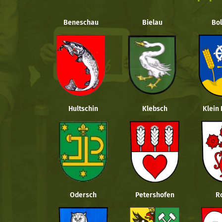
Beneschau
Bielau
Bol
Hultschin
Klebsch
Klein
Odersch
Petershofen
R