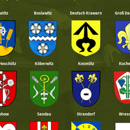
atitz
Buslawitz
Deutsch Krawarn
Groß Da
 Hoschütz
Köberwitz
Kosmütz
Kuche
ohow
Sandau
Strandorf
Wresc