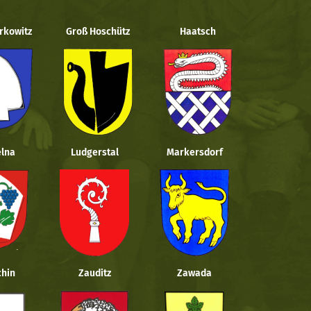
rkowitz
Groß Hoschütz
Haatsch
lna
Ludgerstal
Markersdorf
hin
Zauditz
Zawada