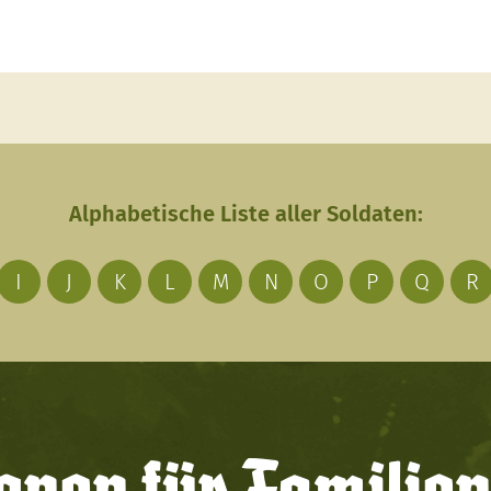
Alphabetische Liste aller Soldaten:
I
J
K
L
M
N
O
P
Q
R