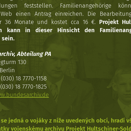
dungen feststellen. Familienangehörige kön
Web einen Antrag einreichen. Die Bearbeitun
r 36 Monate und kostet cca 16 €.
Projekt Hul
en kann in dieser Hinsicht den Familienang
 sein.
rchiv, Abteilung PA
igturm 130
Berlin
(030) 18 7770-1158
(030) 18 7770-1825
w.bundesarchiv.de
se jedná o vojáky z níže uvedených obcí, hradí 
tky vojenskému archivu Projekt Hultschiner-Sol