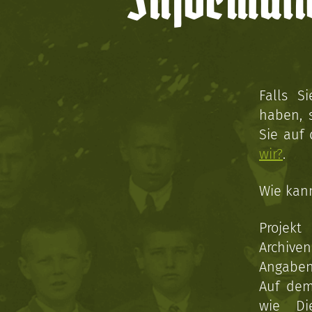
Informati
Falls S
haben, 
Sie auf
wir?
.
Wie kan
Projekt
Archive
Angaben 
Auf dem
wie Di