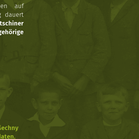
nen auf
g dauert
tschiner
ehörige
všechny
daten.