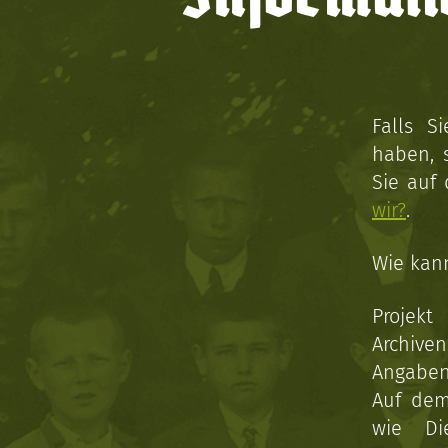
Falls S
haben, 
Sie auf
wir?
.
Wie kan
Projekt
Archive
Angaben 
Auf dem
wie Di