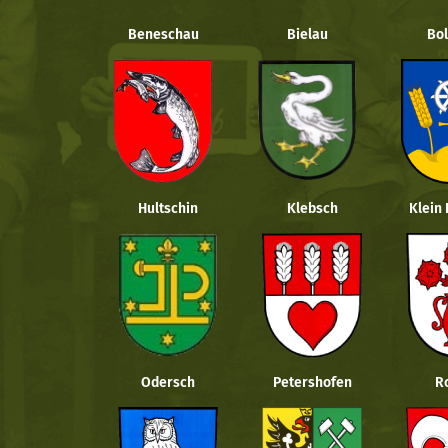
Beneschau
Bielau
Bol
Hultschin
Klebsch
Klein
Odersch
Petershofen
R