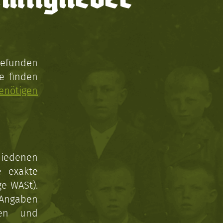
gefunden
e finden
enötigen
hiedenen
e exakte
ge WASt).
 Angaben
gen und