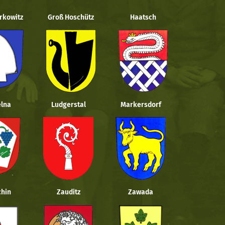
rkowitz
Groß Hoschütz
Haatsch
lna
Ludgerstal
Markersdorf
hin
Zauditz
Zawada