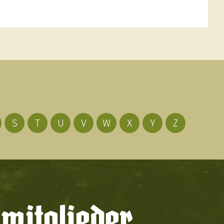
S
T
U
V
W
X
Y
Z
mitglieder