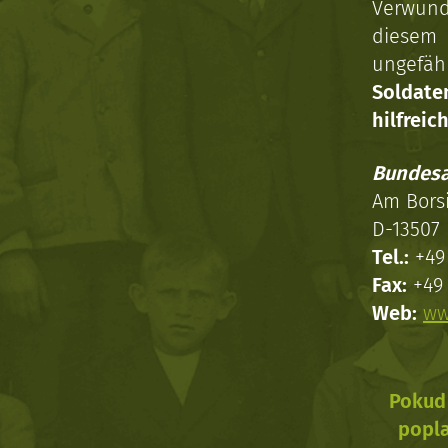
Verwun
diesem 
ungefäh
Soldat
hilfreich
Bundesa
Am Bors
D-13507 
Tel.:
+49 
Fax:
+49 
Web:
ww
Pokud 
popla