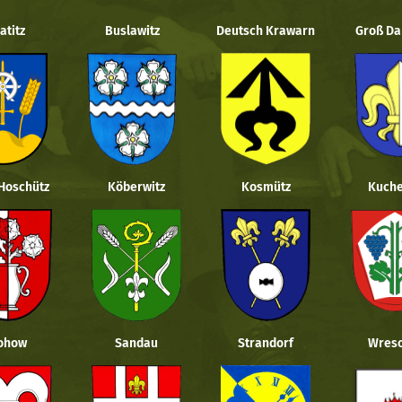
atitz
Buslawitz
Deutsch Krawarn
Groß Da
 Hoschütz
Köberwitz
Kosmütz
Kuche
ohow
Sandau
Strandorf
Wresc