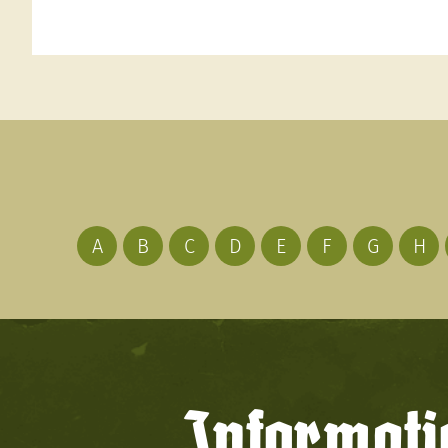
A
B
C
D
E
F
G
H
Informati