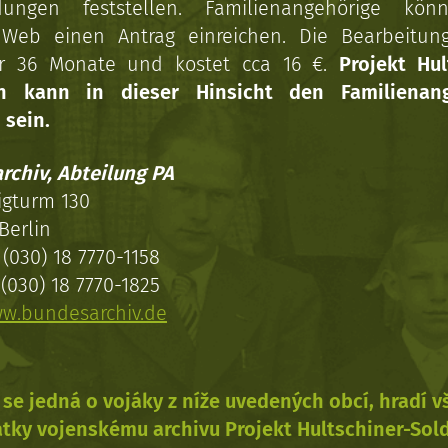
dungen feststellen. Familienangehörige kön
Web einen Antrag einreichen. Die Bearbeitun
r 36 Monate und kostet cca 16 €.
Projekt Hul
en kann in dieser Hinsicht den Familienang
 sein.
rchiv, Abteilung PA
igturm 130
Berlin
(030) 18 7770-1158
(030) 18 7770-1825
w.bundesarchiv.de
se jedná o vojáky z níže uvedených obcí, hradí 
tky vojenskému archivu Projekt Hultschiner-Sol