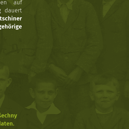
nen auf
g dauert
tschiner
ehörige
všechny
daten.