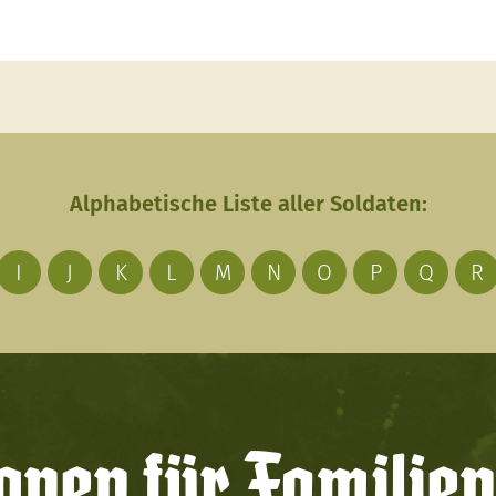
Alphabetische Liste aller Soldaten:
I
J
K
L
M
N
O
P
Q
R
onen für Familien