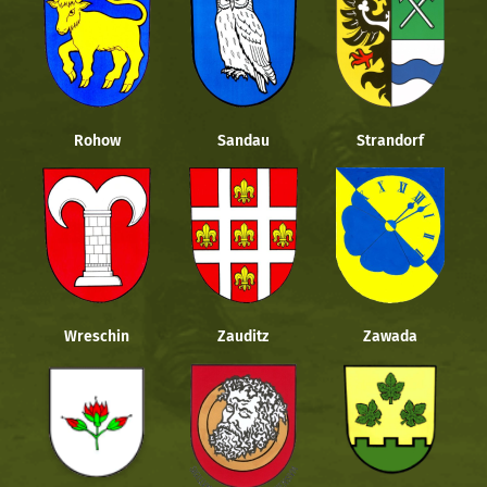
Rohow
Sandau
Strandorf
Wreschin
Zauditz
Zawada