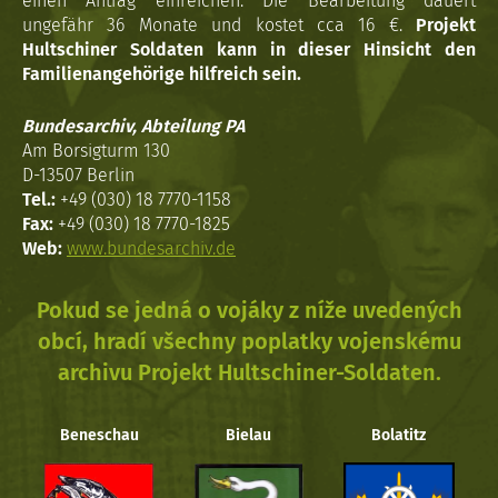
einen Antrag einreichen. Die Bearbeitung dauert
ungefähr 36 Monate und kostet cca 16 €.
Projekt
Hultschiner Soldaten kann in dieser Hinsicht den
Familienangehörige hilfreich sein.
Bundesarchiv, Abteilung PA
Am Borsigturm 130
D-13507 Berlin
Tel.:
+49 (030) 18 7770-1158
Fax:
+49 (030) 18 7770-1825
Web:
www.bundesarchiv.de
Pokud se jedná o vojáky z níže uvedených
obcí, hradí všechny poplatky vojenskému
archivu Projekt Hultschiner-Soldaten.
Beneschau
Bielau
Bolatitz