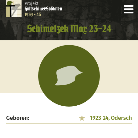
Projekt
Hultschiner
Soldaten
1939 - 45
Schimetzek Max 23-24
Geboren:
1923-24, Odersch