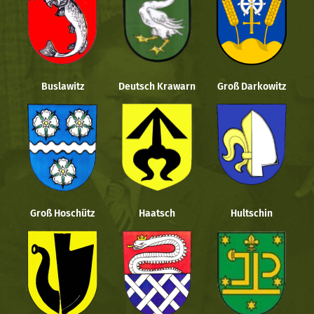
Buslawitz
Deutsch Krawarn
Groß Darkowitz
Groß Hoschütz
Haatsch
Hultschin