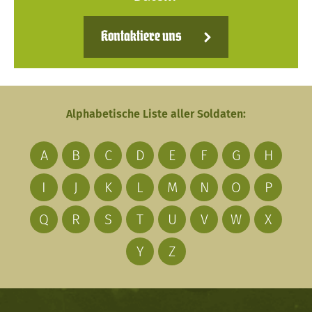
Kontaktiere uns
Alphabetische Liste aller Soldaten:
A
B
C
D
E
F
G
H
I
J
K
L
M
N
O
P
Q
R
S
T
U
V
W
X
Y
Z