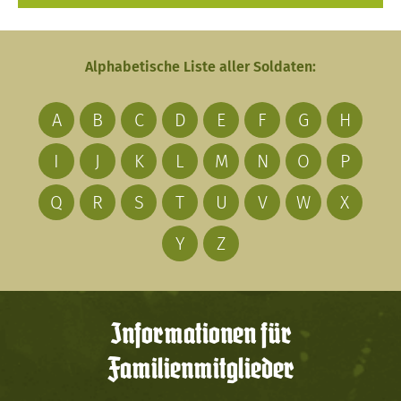
Alphabetische Liste aller Soldaten:
A
B
C
D
E
F
G
H
I
J
K
L
M
N
O
P
Q
R
S
T
U
V
W
X
Y
Z
Informationen für
Familienmitglieder