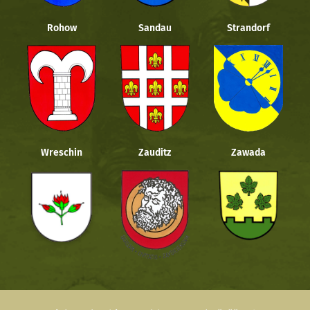
Rohow
Sandau
Strandorf
Wreschin
Zauditz
Zawada