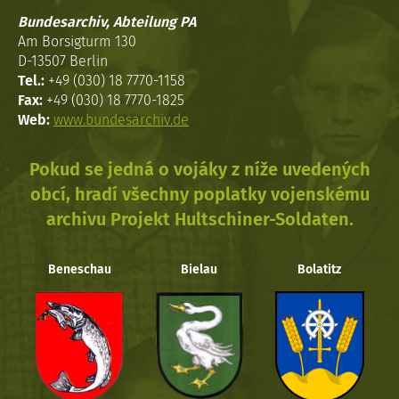
Bundesarchiv, Abteilung PA
Am Borsigturm 130
D-13507 Berlin
Tel.:
+49 (030) 18 7770-1158
Fax:
+49 (030) 18 7770-1825
Web:
www.bundesarchiv.de
Pokud se jedná o vojáky z níže uvedených
obcí, hradí všechny poplatky vojenskému
archivu Projekt Hultschiner-Soldaten.
Beneschau
Bielau
Bolatitz