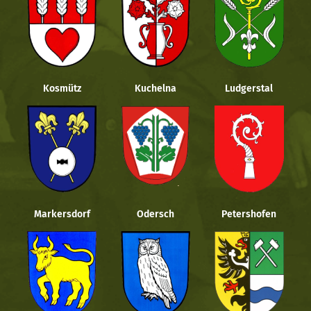
Kosmütz
Kuchelna
Ludgerstal
Markersdorf
Odersch
Petershofen