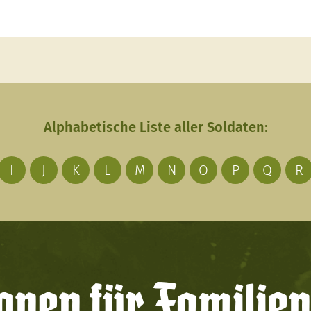
Alphabetische Liste aller Soldaten:
I
J
K
L
M
N
O
P
Q
R
onen für Familien