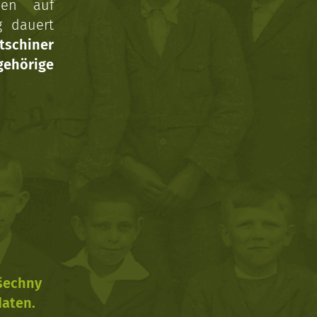
nen auf
g dauert
tschiner
ehörige
všechny
daten.