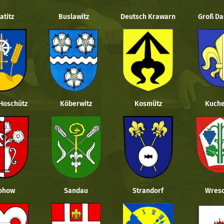
atitz
Buslawitz
Deutsch Krawarn
Groß Da
 Hoschütz
Köberwitz
Kosmütz
Kuche
ohow
Sandau
Strandorf
Wresc