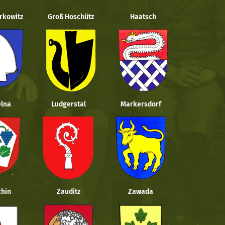
rkowitz
Groß Hoschütz
Haatsch
lna
Ludgerstal
Markersdorf
hin
Zauditz
Zawada