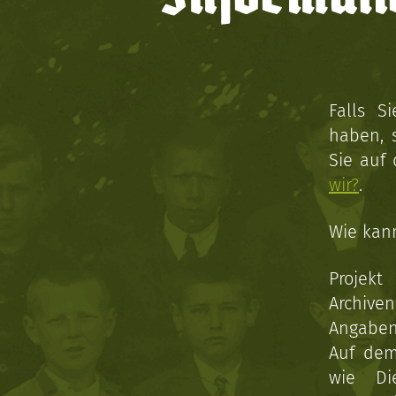
Falls S
haben, 
Sie auf
wir?
.
Wie kan
Projekt
Archive
Angaben 
Auf dem
wie Di