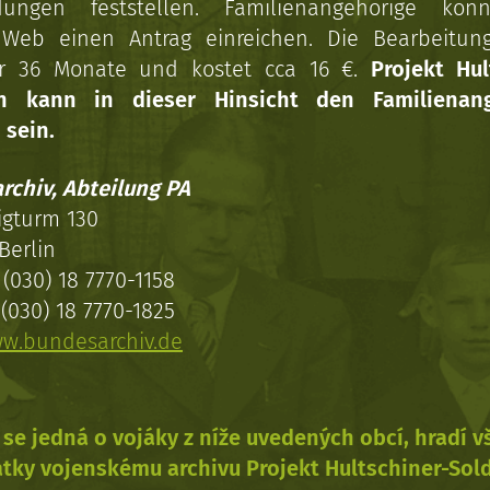
dungen feststellen. Familienangehörige kön
Web einen Antrag einreichen. Die Bearbeitun
r 36 Monate und kostet cca 16 €.
Projekt Hul
en kann in dieser Hinsicht den Familienang
 sein.
rchiv, Abteilung PA
igturm 130
Berlin
(030) 18 7770-1158
(030) 18 7770-1825
w.bundesarchiv.de
se jedná o vojáky z níže uvedených obcí, hradí 
tky vojenskému archivu Projekt Hultschiner-Sol