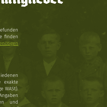
gefunden
e finden
enötigen
hiedenen
e exakte
ge WASt).
 Angaben
gen und