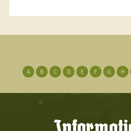
A
B
C
D
E
F
G
H
Informati