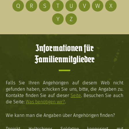
Q
R
S
T
U
V
W
X
Y
Z
Informationen für
Familienmitglieder
Falls Sie Ihren Angehörigen auf diesem Web nicht
gefunden haben, schicken Sie uns, bitte, die Angaben zu.
Kontakte finden Sie auf dieser
Seite
. Besuchen Sie auch
die Seite:
Was benötigen wir?
.
Wie kann man die Angaben über Angehörigen finden?
Projekt Hultschiner Soldaten kooperiert mit