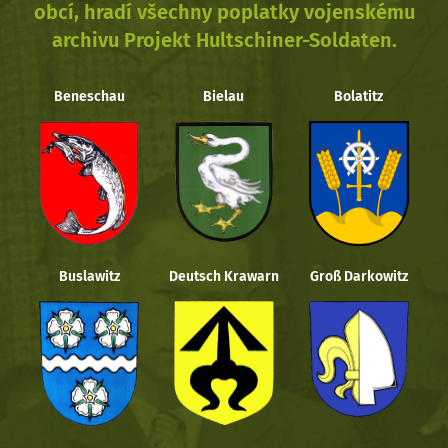
obcí, hradí všechny poplatky vojenskému
archivu Projekt Hultschiner-Soldaten.
Beneschau
Bielau
Bolatitz
Buslawitz
Deutsch Krawarn
Groß Darkowitz