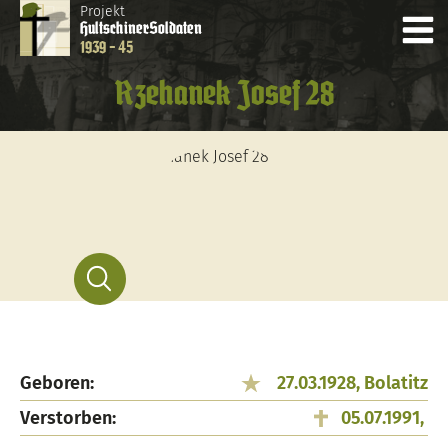
Projekt
Hultschiner
Soldaten
1939 - 45
Rzehanek Josef 28
Geboren:
27.03.1928, Bolatitz
Verstorben:
05.07.1991,