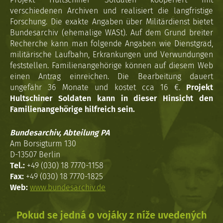
verschiedenen Archiven und realisiert die langfristige
Forschung. Die exakte Angaben über Militärdienst bietet
Bundesarchiv (ehemalige WASt). Auf dem Grund breiter
Recherche kann man folgende Angaben wie Dienstgrad,
militärische Laufbahn, Erkrankungen und Verwundungen
feststellen. Familienangehörige können auf diesem Web
einen Antrag einreichen. Die Bearbeitung dauert
ungefähr 36 Monate und kostet cca 16 €.
Projekt
Hultschiner Soldaten kann in dieser Hinsicht den
Familienangehörige hilfreich sein.
Bundesarchiv, Abteilung PA
Am Borsigturm 130
D-13507 Berlin
Tel.:
+49 (030) 18 7770-1158
Fax:
+49 (030) 18 7770-1825
Web:
www.bundesarchiv.de
Pokud se jedná o vojáky z níže uvedených