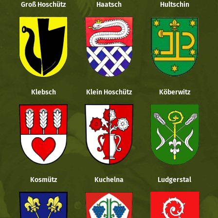
Groß Hoschütz
Haatsch
Hultschin
Klebsch
Klein Hoschütz
Köberwitz
Kosmütz
Kuchelna
Ludgerstal