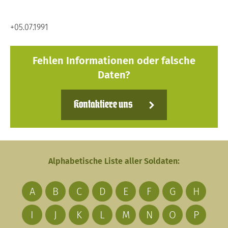
+05.07.1991
Fehlen Informationen oder falsche
Daten?
Kontaktiere uns
Alphabetische Liste aller Soldaten:
A
B
C
D
E
F
G
H
I
J
K
L
M
N
O
P