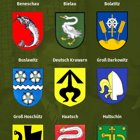
Beneschau
Bielau
Bolatitz
Buslawitz
Deutsch Krawarn
Groß Darkowitz
Groß Hoschütz
Haatsch
Hultschin