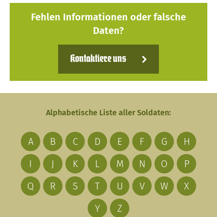
Fehlen Informationen oder falsche
Daten?
Kontaktiere uns
Alphabetische Liste aller Soldaten:
A
B
C
D
E
F
G
H
I
J
K
L
M
N
O
P
Q
R
S
T
U
V
W
X
Y
Z