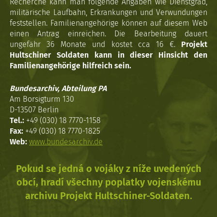
Recherche kann man folgende Angaben wie Dienstgrad,
militärische Laufbahn, Erkrankungen und Verwundungen
feststellen. Familienangehörige können auf diesem Web
einen Antrag einreichen. Die Bearbeitung dauert
ungefähr 36 Monate und kostet cca 16 €.
Projekt
Hultschiner Soldaten kann in dieser Hinsicht den
Familienangehörige hilfreich sein.
Bundesarchiv, Abteilung PA
Am Borsigturm 130
D-13507 Berlin
Tel.:
+49 (030) 18 7770-1158
Fax:
+49 (030) 18 7770-1825
Web:
www.bundesarchiv.de
Pokud se jedná o vojáky z níže uvedených
obcí, hradí všechny poplatky vojenskému
archivu Projekt Hultschiner-Soldaten.