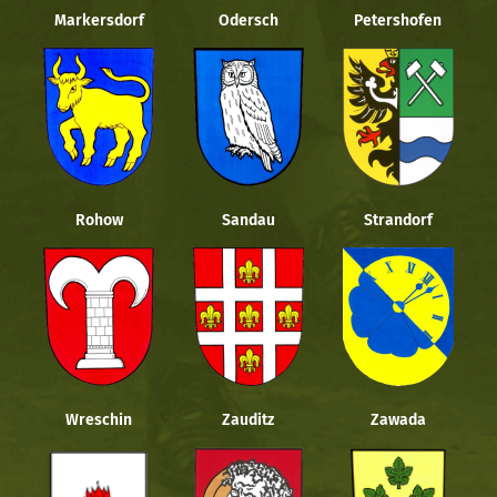
Markersdorf
Odersch
Petershofen
Rohow
Sandau
Strandorf
Wreschin
Zauditz
Zawada