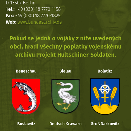
D-13507 Berlin
Tel.:
+49 (030) 18 7770-1158
Fax:
+49 (030) 18 7770-1825
Web:
www.bundesarchiv.de
Pokud se jedná o vojáky z níže uvedených
obcí, hradí všechny poplatky vojenskému
archivu Projekt Hultschiner-Soldaten.
Beneschau
Bielau
Bolatitz
Buslawitz
Deutsch Krawarn
Groß Darkowitz