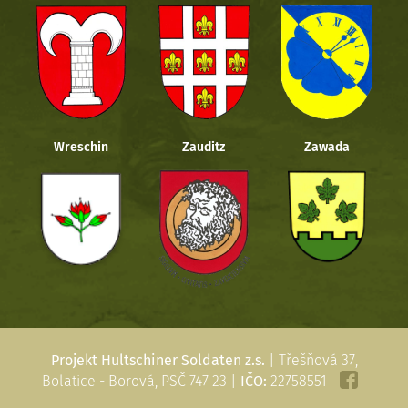
Wreschin
Zauditz
Zawada
Projekt Hultschiner Soldaten z.s.
| Třešňová 37,
Bolatice - Borová, PSČ 747 23 |
IČO:
22758551