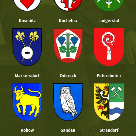
Kosmütz
Kuchelna
Ludgerstal
Markersdorf
Odersch
Petershofen
Rohow
Sandau
Strandorf