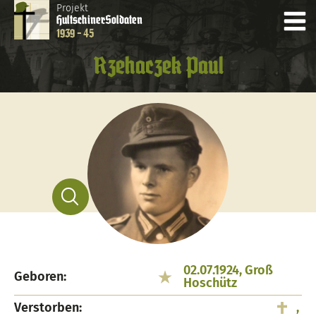
Projekt
Hultschiner
Soldaten
1939 - 45
Rzehaczek Paul
02.07.1924, Groß
Geboren:
Hoschütz
Verstorben:
,