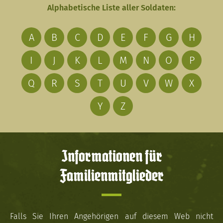
Alphabetische Liste aller Soldaten:
A
B
C
D
E
F
G
H
I
J
K
L
M
N
O
P
Q
R
S
T
U
V
W
X
Y
Z
Informationen für
Familienmitglieder
Falls Sie Ihren Angehörigen auf diesem Web nicht