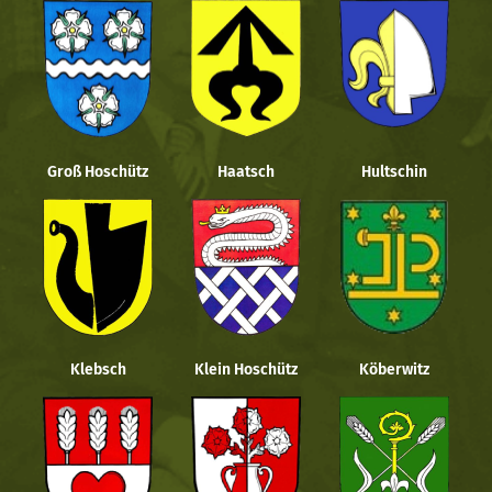
Groß Hoschütz
Haatsch
Hultschin
Klebsch
Klein Hoschütz
Köberwitz