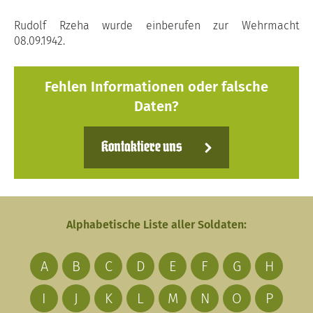
Rudolf Rzeha wurde einberufen zur Wehrmacht
08.09.1942.
Fehlen Informationen oder falsche
Daten?
Kontaktiere uns
Alphabetische Liste aller Soldaten:
A
B
C
D
E
F
G
H
I
J
K
L
M
N
O
P