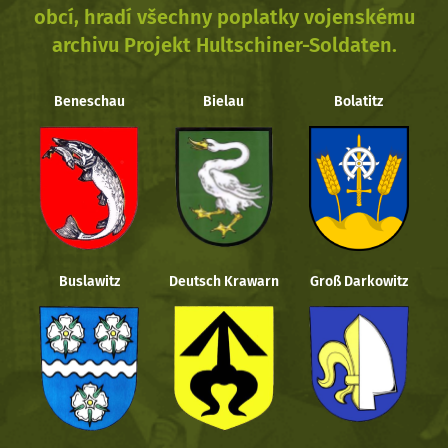
obcí, hradí všechny poplatky vojenskému
archivu Projekt Hultschiner-Soldaten.
Beneschau
Bielau
Bolatitz
Buslawitz
Deutsch Krawarn
Groß Darkowitz