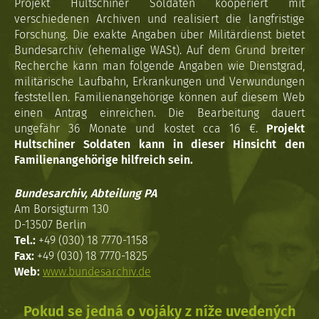
Projekt Hultschiner Soldaten kooperiert mit
verschiedenen Archiven und realisiert die langfristige
Forschung. Die exakte Angaben über Militärdienst bietet
Bundesarchiv (ehemalige WASt). Auf dem Grund breiter
Recherche kann man folgende Angaben wie Dienstgrad,
militärische Laufbahn, Erkrankungen und Verwundungen
feststellen. Familienangehörige können auf diesem Web
einen Antrag einreichen. Die Bearbeitung dauert
ungefähr 36 Monate und kostet cca 16 €.
Projekt
Hultschiner Soldaten kann in dieser Hinsicht den
Familienangehörige hilfreich sein.
Bundesarchiv, Abteilung PA
Am Borsigturm 130
D-13507 Berlin
Tel.:
+49 (030) 18 7770-1158
Fax:
+49 (030) 18 7770-1825
Web:
www.bundesarchiv.de
Pokud se jedná o vojáky z níže uvedených