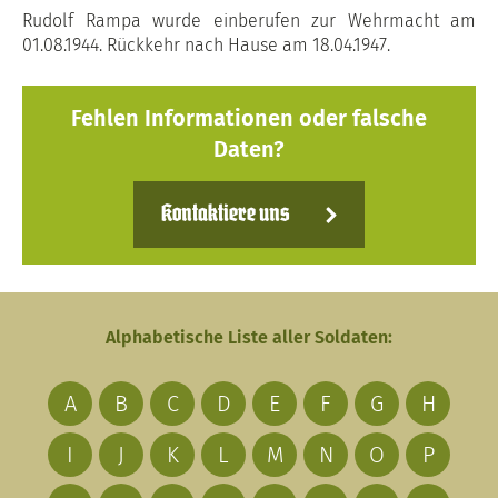
Rudolf Rampa wurde einberufen zur Wehrmacht am
01.08.1944. Rückkehr nach Hause am 18.04.1947.
Fehlen Informationen oder falsche
Daten?
Kontaktiere uns
Alphabetische Liste aller Soldaten:
A
B
C
D
E
F
G
H
I
J
K
L
M
N
O
P