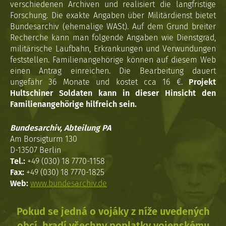
verschiedenen Archiven und realisiert die langfristige
Forschung. Die exakte Angaben über Militärdienst bietet
Bundesarchiv (ehemalige WASt). Auf dem Grund breiter
Recherche kann man folgende Angaben wie Dienstgrad,
militärische Laufbahn, Erkrankungen und Verwundungen
feststellen. Familienangehörige können auf diesem Web
einen Antrag einreichen. Die Bearbeitung dauert
ungefähr 36 Monate und kostet cca 16 €.
Projekt
Hultschiner Soldaten kann in dieser Hinsicht den
Familienangehörige hilfreich sein.
Bundesarchiv, Abteilung PA
Am Borsigturm 130
D-13507 Berlin
Tel.:
+49 (030) 18 7770-1158
Fax:
+49 (030) 18 7770-1825
Web:
www.bundesarchiv.de
Pokud se jedná o vojáky z níže uvedených
obcí, hradí všechny poplatky vojenskému