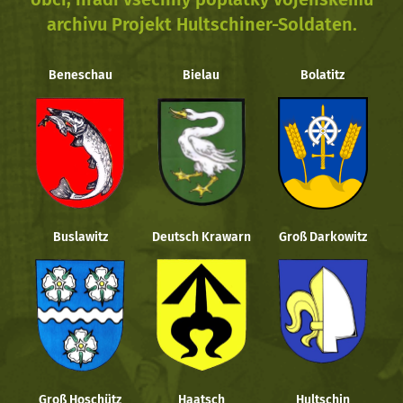
archivu Projekt Hultschiner-Soldaten.
Beneschau
Bielau
Bolatitz
Buslawitz
Deutsch Krawarn
Groß Darkowitz
Groß Hoschütz
Haatsch
Hultschin