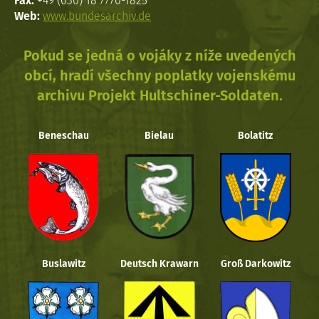
Fax:
+49 (030) 18 7770-1825
Web:
www.bundesarchiv.de
Pokud se jedná o vojáky z níže uvedených
obcí, hradí všechny poplatky vojenskému
archivu Projekt Hultschiner-Soldaten.
Beneschau
Bielau
Bolatitz
Buslawitz
Deutsch Krawarn
Groß Darkowitz