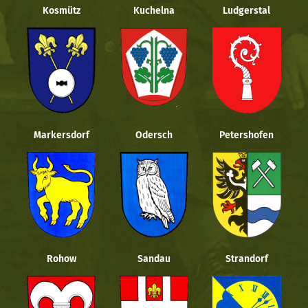
Kosmütz
Kuchelna
Ludgerstal
Markersdorf
Odersch
Petershofen
Rohow
Sandau
Strandorf