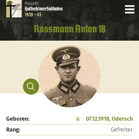
Projekt
Hultschiner
Soldaten
1939 - 45
Rossmann Anton 18
Geboren:
07.12.1918, Odersch
Rang:
Gefreiter