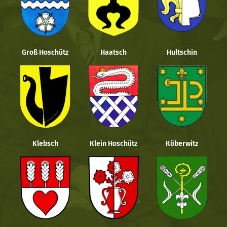
Groß Hoschütz
Haatsch
Hultschin
Klebsch
Klein Hoschütz
Köberwitz