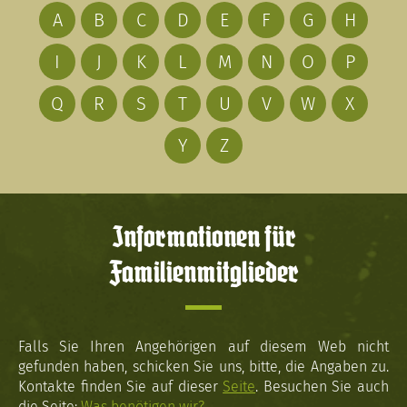
A
B
C
D
E
F
G
H
I
J
K
L
M
N
O
P
Q
R
S
T
U
V
W
X
Y
Z
Informationen für
Familienmitglieder
Falls Sie Ihren Angehörigen auf diesem Web nicht
gefunden haben, schicken Sie uns, bitte, die Angaben zu.
Kontakte finden Sie auf dieser
Seite
. Besuchen Sie auch
die Seite:
Was benötigen wir?
.