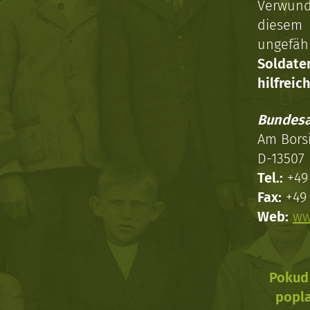
Verwun
diesem 
ungefäh
Soldat
hilfreich
Bundesa
Am Bors
D-13507 
Tel.:
+49 
Fax:
+49 
Web:
ww
Pokud 
popla