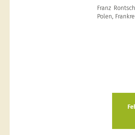
Franz Rontsc
Polen, Frankr
Fe