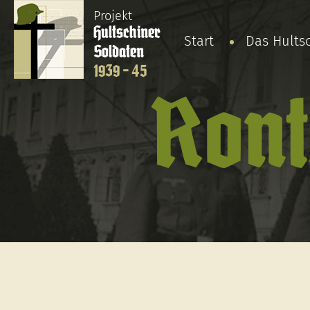
Projekt
Hultschiner
Start
Das Hults
Soldaten
1939 - 45
Ront