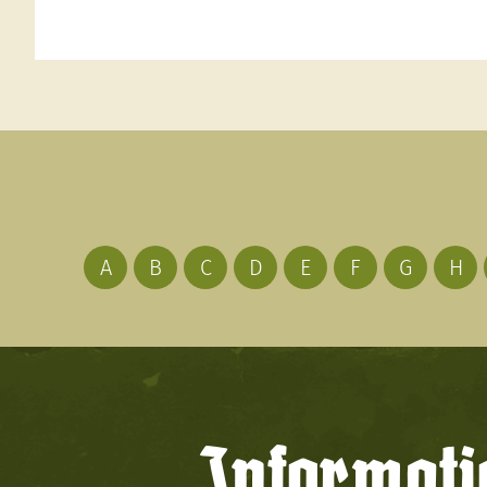
A
B
C
D
E
F
G
H
Informati