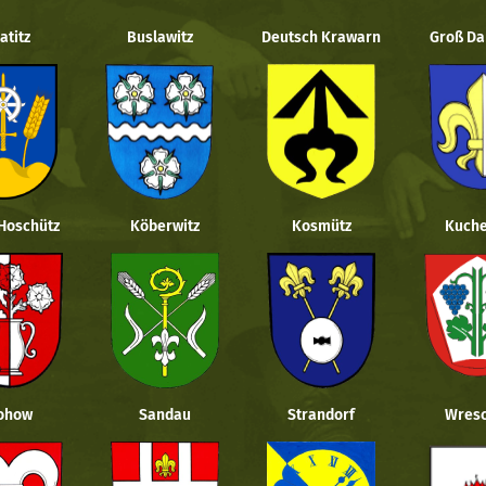
atitz
Buslawitz
Deutsch Krawarn
Groß Da
 Hoschütz
Köberwitz
Kosmütz
Kuche
ohow
Sandau
Strandorf
Wresc