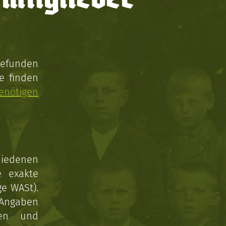
gefunden
e finden
enötigen
hiedenen
e exakte
ge WASt).
 Angaben
gen und