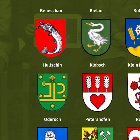
Beneschau
Bielau
Bol
Hultschin
Klebsch
Klein
Odersch
Petershofen
R