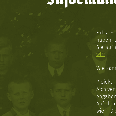
Falls S
haben, 
Sie auf
wir?
.
Wie kan
Projekt
Archive
Angaben 
Auf dem
wie Di