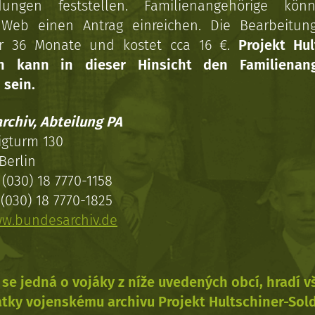
dungen feststellen. Familienangehörige kön
Web einen Antrag einreichen. Die Bearbeitun
r 36 Monate und kostet cca 16 €.
Projekt Hul
en kann in dieser Hinsicht den Familienang
 sein.
rchiv, Abteilung PA
igturm 130
Berlin
(030) 18 7770-1158
(030) 18 7770-1825
w.bundesarchiv.de
se jedná o vojáky z níže uvedených obcí, hradí 
tky vojenskému archivu Projekt Hultschiner-Sol