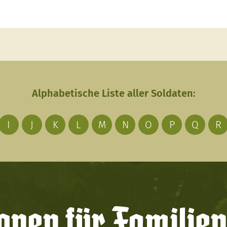
Alphabetische Liste aller Soldaten:
I
J
K
L
M
N
O
P
Q
R
onen für Familien