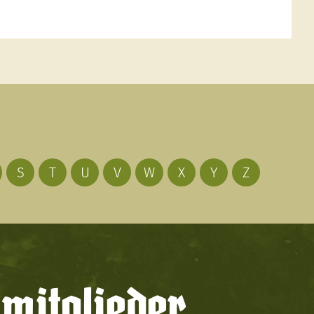
S
T
U
V
W
X
Y
Z
mitglieder