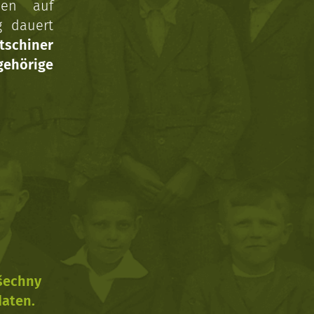
nen auf
g dauert
tschiner
ehörige
všechny
daten.