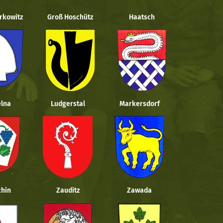
rkowitz
Groß Hoschütz
Haatsch
lna
Ludgerstal
Markersdorf
hin
Zauditz
Zawada