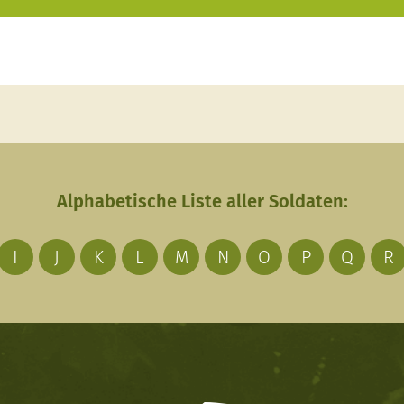
Alphabetische Liste aller Soldaten:
I
J
K
L
M
N
O
P
Q
R