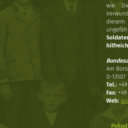
wie Di
Verwun
diesem 
ungefäh
Soldat
hilfreich
Bundesa
Am Bors
D-13507 
Tel.:
+49 
Fax:
+49 
Web:
ww
Pokud 