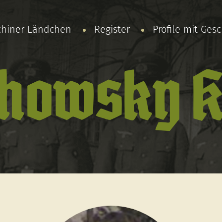
chiner Ländchen
Register
Profile mit Ges
howsky K