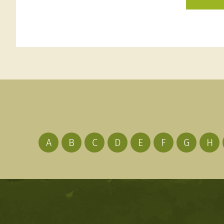
A
B
C
D
E
F
G
H