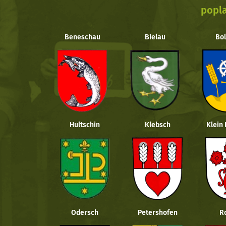
popla
Beneschau
Bielau
Bol
Hultschin
Klebsch
Klein
Odersch
Petershofen
R