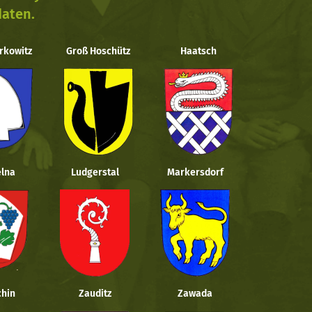
daten.
rkowitz
Groß Hoschütz
Haatsch
lna
Ludgerstal
Markersdorf
hin
Zauditz
Zawada