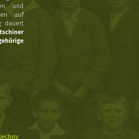
gen und
nen auf
g dauert
tschiner
ehörige
všechny