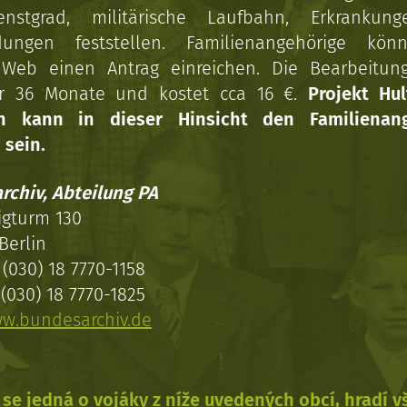
enstgrad, militärische Laufbahn, Erkrankun
dungen feststellen. Familienangehörige kön
Web einen Antrag einreichen. Die Bearbeitun
r 36 Monate und kostet cca 16 €.
Projekt Hul
en kann in dieser Hinsicht den Familienang
 sein.
rchiv, Abteilung PA
igturm 130
Berlin
(030) 18 7770-1158
(030) 18 7770-1825
w.bundesarchiv.de
se jedná o vojáky z níže uvedených obcí, hradí 