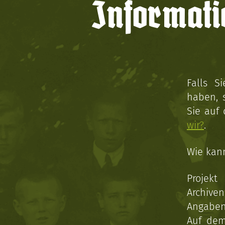
Informati
Falls S
haben, 
Sie auf
wir?
.
Wie kan
Projekt
Archive
Angaben 
Auf dem