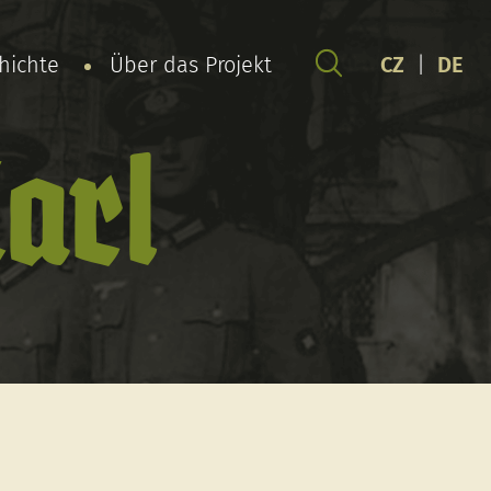
chichte
Über das Projekt
CZ
|
DE
arl