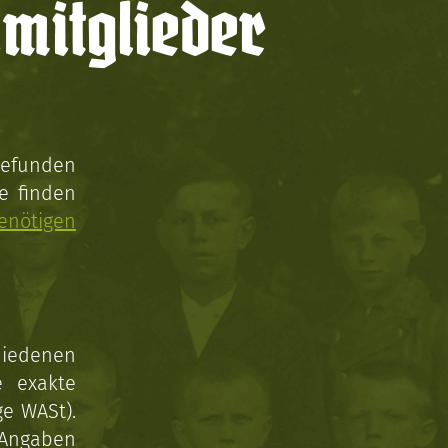
mitglieder
gefunden
e finden
enötigen
hiedenen
e exakte
ge WASt).
 Angaben