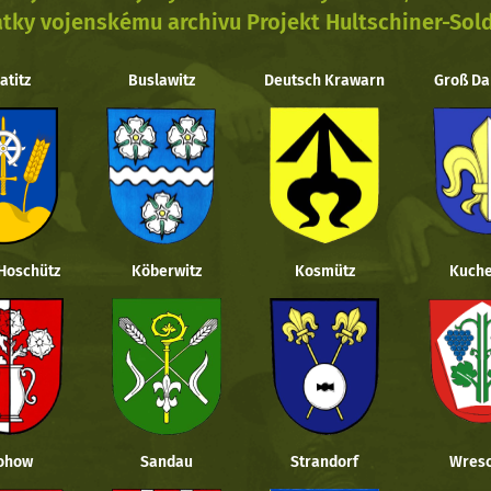
tky vojenskému archivu Projekt Hultschiner-Sol
atitz
Buslawitz
Deutsch Krawarn
Groß Da
 Hoschütz
Köberwitz
Kosmütz
Kuche
ohow
Sandau
Strandorf
Wresc