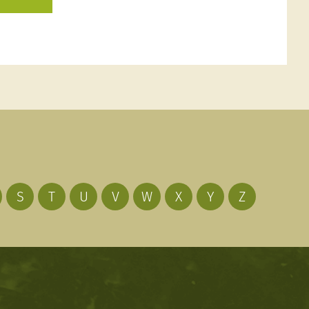
S
T
U
V
W
X
Y
Z