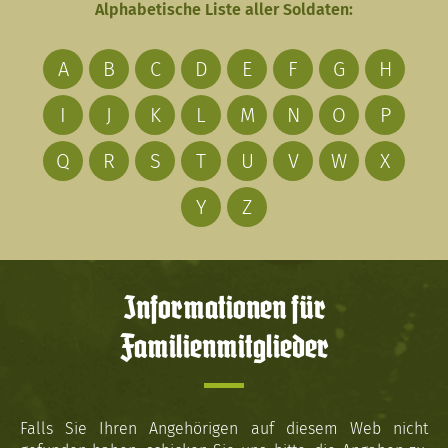
Alphabetische Liste aller Soldaten:
A
B
C
D
E
F
G
H
I
J
K
L
M
N
O
P
Q
R
S
T
U
V
W
X
Y
Z
Informationen für
Familienmitglieder
Falls Sie Ihren Angehörigen auf diesem Web nicht