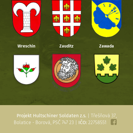
Wreschin
Zauditz
Zawada
Projekt Hultschiner Soldaten z.s.
| Třešňová 37,
Bolatice - Borová, PSČ 747 23 |
IČO:
22758551