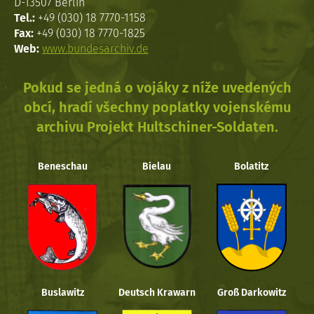
D-13507 Berlin
Tel.:
+49 (030) 18 7770-1158
Fax:
+49 (030) 18 7770-1825
Web:
www.bundesarchiv.de
Pokud se jedná o vojáky z níže uvedených
obcí, hradí všechny poplatky vojenskému
archivu Projekt Hultschiner-Soldaten.
Beneschau
Bielau
Bolatitz
Buslawitz
Deutsch Krawarn
Groß Darkowitz