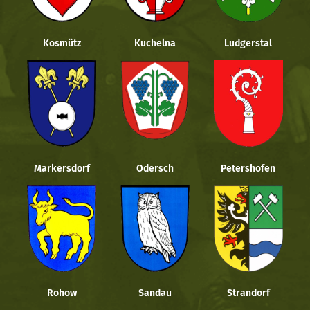
Kosmütz
Kuchelna
Ludgerstal
Markersdorf
Odersch
Petershofen
Rohow
Sandau
Strandorf