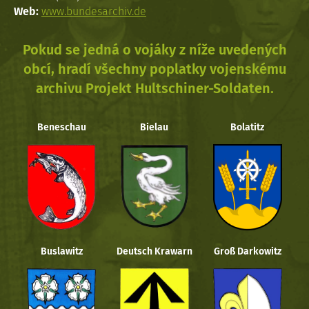
Web:
www.bundesarchiv.de
Pokud se jedná o vojáky z níže uvedených
obcí, hradí všechny poplatky vojenskému
archivu Projekt Hultschiner-Soldaten.
Beneschau
Bielau
Bolatitz
Buslawitz
Deutsch Krawarn
Groß Darkowitz