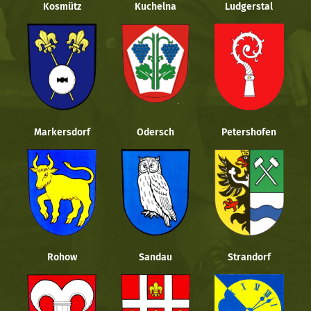
Kosmütz
Kuchelna
Ludgerstal
Markersdorf
Odersch
Petershofen
Rohow
Sandau
Strandorf