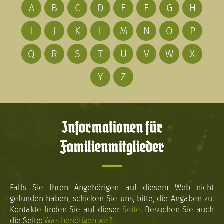
A
B
C
D
E
F
G
H
I
J
K
L
M
N
O
P
Q
R
S
T
U
V
W
X
Y
Z
Informationen für
Familienmitglieder
Falls Sie Ihren Angehörigen auf diesem Web nicht
gefunden haben, schicken Sie uns, bitte, die Angaben zu.
Kontakte finden Sie auf dieser
Seite
. Besuchen Sie auch
die Seite:
Was benötigen wir?
.