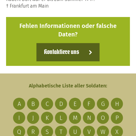
† Frankfurt am Main
Fehlen Informationen oder falsche
Daten?
Kontaktiere uns
Alphabetische Liste aller Soldaten:
A
B
C
D
E
F
G
H
I
J
K
L
M
N
O
P
Q
R
S
T
U
V
W
X