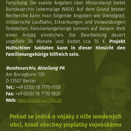
Forschung. Die exakte Angaben über Militärdienst bietet
Bundesarchiv (ehemalige WASt). Auf dem Grund breiter
Recherche kann man folgende Angaben wie Dienstgrad,
militärische Laufbahn, Erkrankungen und Verwundungen
feststellen. Familienangehörige können auf diesem Web
einen Antrag einreichen. Die Bearbeitung dauert
ungefähr 36 Monate und kostet cca 16 €.
Projekt
Hultschiner Soldaten kann in dieser Hinsicht den
Familienangehörige hilfreich sein.
Bundesarchiv, Abteilung PA
Am Borsigturm 130
D-13507 Berlin
Tel.:
+49 (030) 18 7770-1158
Fax:
+49 (030) 18 7770-1825
Web:
www.bundesarchiv.de
Pokud se jedná o vojáky z níže uvedených
obcí, hradí všechny poplatky vojenskému