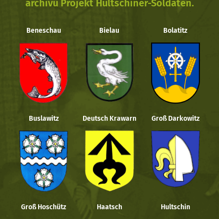
archivu Projekt Hultschiner-Soldaten.
Beneschau
Bielau
Bolatitz
Buslawitz
Deutsch Krawarn
Groß Darkowitz
Groß Hoschütz
Haatsch
Hultschin