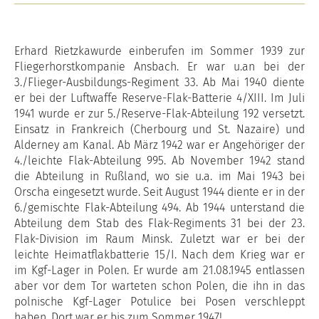
Erhard Rietzkawurde einberufen im Sommer 1939 zur
Fliegerhorstkompanie Ansbach. Er war u.an bei der
3./Flieger-Ausbildungs-Regiment 33. Ab Mai 1940 diente
er bei der Luftwaffe Reserve-Flak-Batterie 4/XIII. Im Juli
1941 wurde er zur 5./Reserve-Flak-Abteilung 192 versetzt.
Einsatz in Frankreich (Cherbourg und St. Nazaire) und
Alderney am Kanal. Ab März 1942 war er Angehöriger der
4./leichte Flak-Abteilung 995. Ab November 1942 stand
die Abteilung in Rußland, wo sie u.a. im Mai 1943 bei
Orscha eingesetzt wurde. Seit August 1944 diente er in der
6./gemischte Flak-Abteilung 494. Ab 1944 unterstand die
Abteilung dem Stab des Flak-Regiments 31 bei der 23.
Flak-Division im Raum Minsk. Zuletzt war er bei der
leichte Heimatflakbatterie 15/I. Nach dem Krieg war er
im Kgf-Lager in Polen. Er wurde am 21.08.1945 entlassen
aber vor dem Tor warteten schon Polen, die ihn in das
polnische Kgf-Lager Potulice bei Posen verschleppt
haben. Dort war er bis zum Sommer 1947!