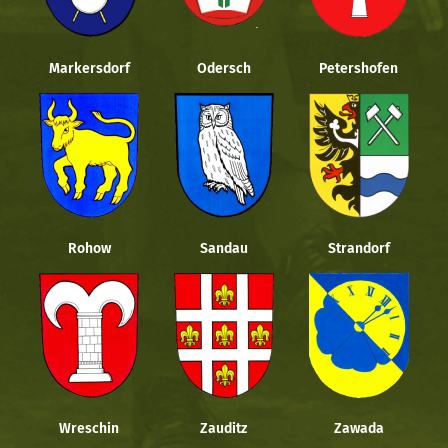
Markersdorf
Odersch
Petershofen
Rohow
Sandau
Strandorf
Wreschin
Zauditz
Zawada