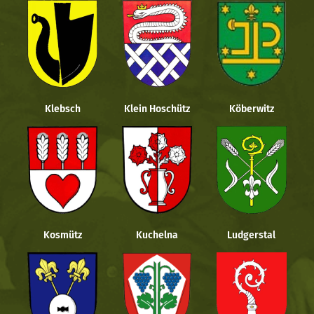
Klebsch
Klein Hoschütz
Köberwitz
Kosmütz
Kuchelna
Ludgerstal