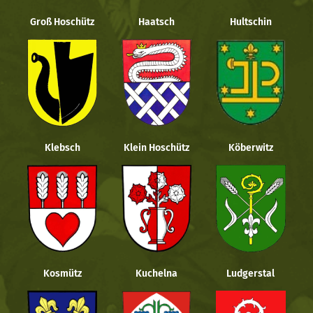
Groß Hoschütz
Haatsch
Hultschin
Klebsch
Klein Hoschütz
Köberwitz
Kosmütz
Kuchelna
Ludgerstal