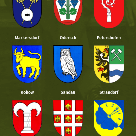
Markersdorf
Odersch
Petershofen
Rohow
Sandau
Strandorf