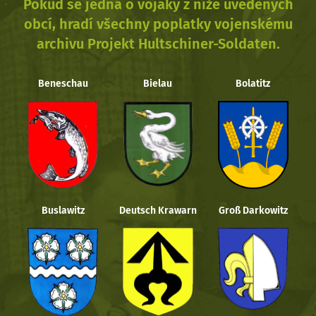
Pokud se jedná o vojáky z níže uvedených
obcí, hradí všechny poplatky vojenskému
archivu Projekt Hultschiner-Soldaten.
Beneschau
Bielau
Bolatitz
Buslawitz
Deutsch Krawarn
Groß Darkowitz