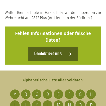
Walter Riemer lebte in Haatsch. Er wurde einberufen zur
Wehrmacht am 28.12.1944 (Artillerie an der Südfront).
Fehlen Informationen oder falsche
Daten?
Kontaktiere uns
Alphabetische Liste aller Soldaten:
A
B
C
D
E
F
G
H
I
J
K
L
M
N
O
P