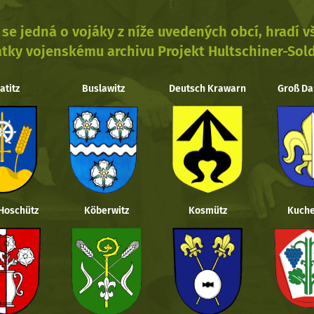
se jedná o vojáky z níže uvedených obcí, hradí 
tky vojenskému archivu Projekt Hultschiner-Sol
atitz
Buslawitz
Deutsch Krawarn
Groß Da
 Hoschütz
Köberwitz
Kosmütz
Kuche