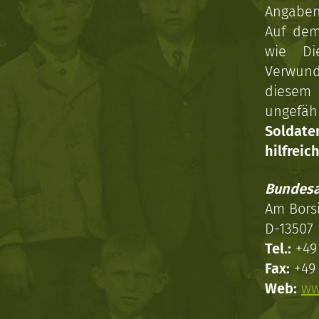
Angaben 
Auf dem
wie Di
Verwun
diesem 
ungefäh
Soldat
hilfreich
Bundesa
Am Bors
D-13507 
Tel.:
+49 
Fax:
+49 
Web:
ww