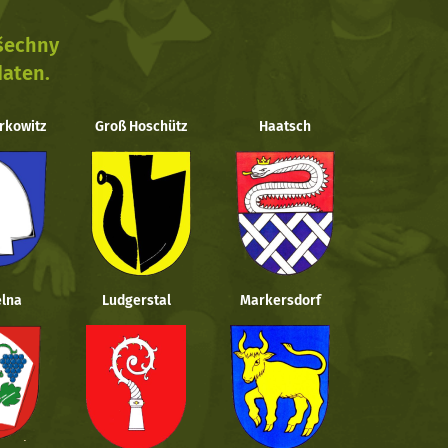
všechny
daten.
rkowitz
Groß Hoschütz
Haatsch
lna
Ludgerstal
Markersdorf