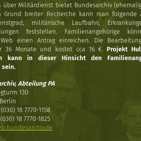
über Militärdienst bietet Bundesarchiv (ehemali
 Grund breiter Recherche kann man folgende
enstgrad, militärische Laufbahn, Erkrankun
dungen feststellen. Familienangehörige kön
Web einen Antrag einreichen. Die Bearbeitun
r 36 Monate und kostet cca 16 €.
Projekt Hul
en kann in dieser Hinsicht den Familienang
 sein.
rchiv, Abteilung PA
igturm 130
Berlin
(030) 18 7770-1158
(030) 18 7770-1825
w.bundesarchiv.de