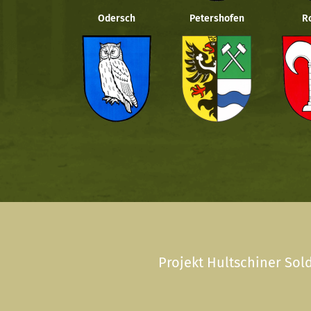
Odersch
Petershofen
R
Projekt Hultschiner Sold