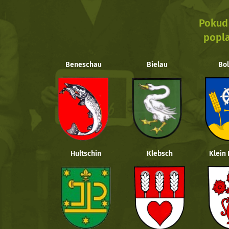
Pokud 
popla
Beneschau
Bielau
Bol
Hultschin
Klebsch
Klein