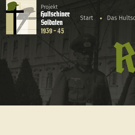
Projekt
Hultschiner
Start
Das Hults
Soldaten
1939 - 45
R