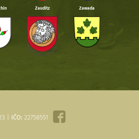
hin
Zauditz
Zawada
 23 |
IČO:
22758551