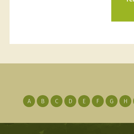
A
B
C
D
E
F
G
H