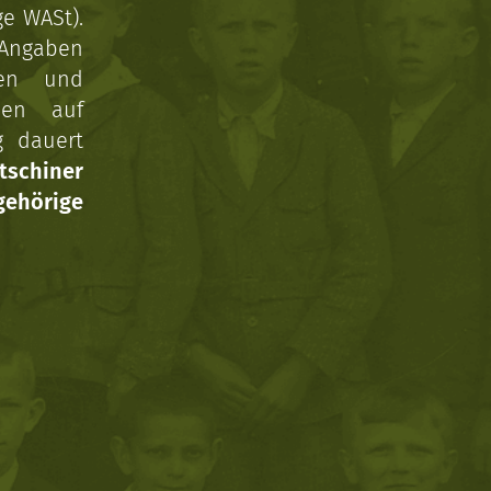
ge WASt).
 Angaben
gen und
nen auf
g dauert
tschiner
ehörige