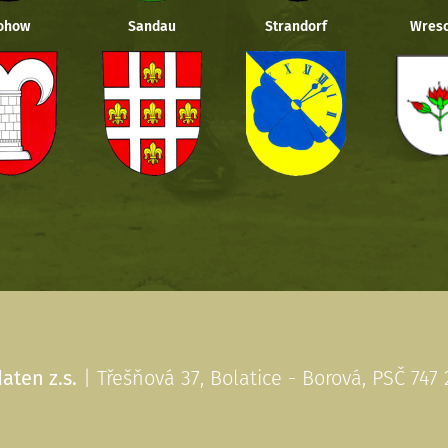
ohow
Sandau
Strandorf
Wresc
aten z.s.
| Třešňová 37, Bolatice - Borová, PSČ 747