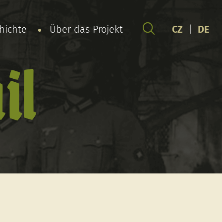
chichte
Über das Projekt
CZ
|
DE
il