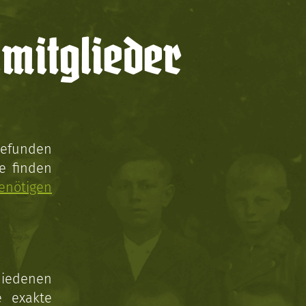
mitglieder
gefunden
e finden
enötigen
hiedenen
e exakte