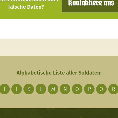
Kontaktiere uns
falsche Daten?
Alphabetische Liste aller Soldaten:
I
J
K
L
M
N
O
P
Q
R