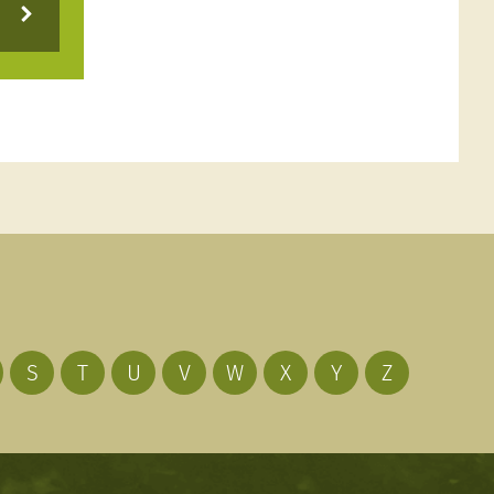
S
T
U
V
W
X
Y
Z