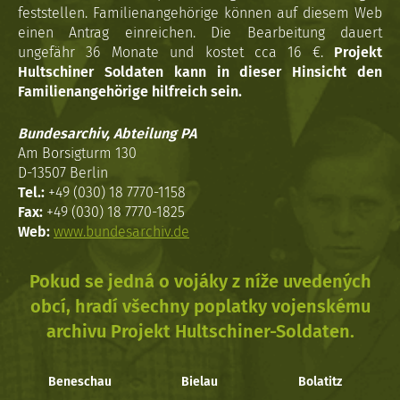
feststellen. Familienangehörige können auf diesem Web
einen Antrag einreichen. Die Bearbeitung dauert
ungefähr 36 Monate und kostet cca 16 €.
Projekt
Hultschiner Soldaten kann in dieser Hinsicht den
Familienangehörige hilfreich sein.
Bundesarchiv, Abteilung PA
Am Borsigturm 130
D-13507 Berlin
Tel.:
+49 (030) 18 7770-1158
Fax:
+49 (030) 18 7770-1825
Web:
www.bundesarchiv.de
Pokud se jedná o vojáky z níže uvedených
obcí, hradí všechny poplatky vojenskému
archivu Projekt Hultschiner-Soldaten.
Beneschau
Bielau
Bolatitz