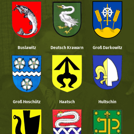
Buslawitz
Deutsch Krawarn
Groß Darkowitz
Groß Hoschütz
Haatsch
Hultschin