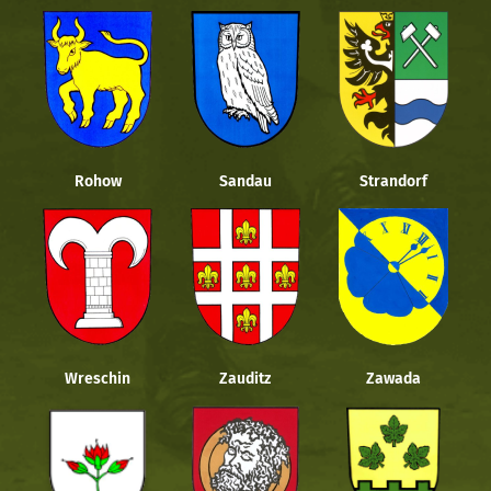
Rohow
Sandau
Strandorf
Wreschin
Zauditz
Zawada