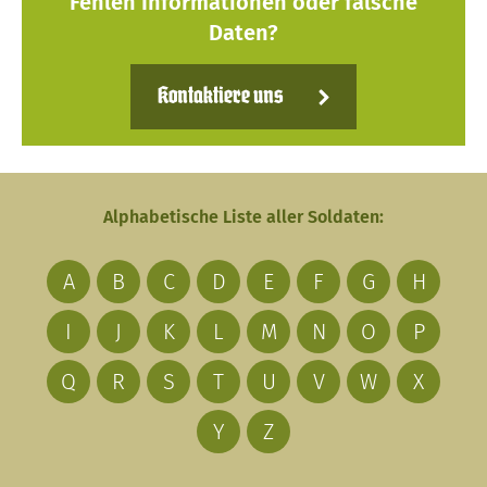
Fehlen Informationen oder falsche
Daten?
Kontaktiere uns
Alphabetische Liste aller Soldaten:
A
B
C
D
E
F
G
H
I
J
K
L
M
N
O
P
Q
R
S
T
U
V
W
X
Y
Z