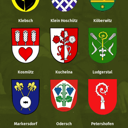
Klebsch
Klein Hoschütz
Köberwitz
Kosmütz
Kuchelna
Ludgerstal
Markersdorf
Odersch
Petershofen