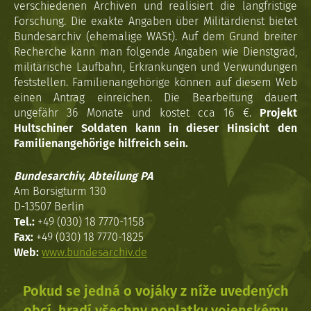
verschiedenen Archiven und realisiert die langfristige
Forschung. Die exakte Angaben über Militärdienst bietet
Bundesarchiv (ehemalige WASt). Auf dem Grund breiter
Recherche kann man folgende Angaben wie Dienstgrad,
militärische Laufbahn, Erkrankungen und Verwundungen
feststellen. Familienangehörige können auf diesem Web
einen Antrag einreichen. Die Bearbeitung dauert
ungefähr 36 Monate und kostet cca 16 €.
Projekt
Hultschiner Soldaten kann in dieser Hinsicht den
Familienangehörige hilfreich sein.
Bundesarchiv, Abteilung PA
Am Borsigturm 130
D-13507 Berlin
Tel.:
+49 (030) 18 7770-1158
Fax:
+49 (030) 18 7770-1825
Web:
www.bundesarchiv.de
Pokud se jedná o vojáky z níže uvedených
obcí, hradí všechny poplatky vojenskému