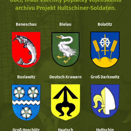
archivu Projekt Hultschiner-Soldaten.
Beneschau
Bielau
Bolatitz
Buslawitz
Deutsch Krawarn
Groß Darkowitz
Groß Hoschütz
Haatsch
Hultschin