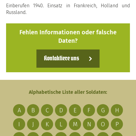
Einberufen 1940. Einsatz in Frankreich, Holland und
Russland.
Fehlen Informationen oder falsche
Daten?
Kontaktiere uns
Alphabetische Liste aller Soldaten:
A
B
C
D
E
F
G
H
I
J
K
L
M
N
O
P