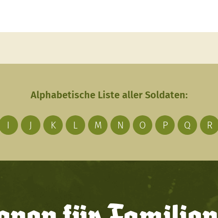
Alphabetische Liste aller Soldaten:
I
J
K
L
M
N
O
P
Q
R