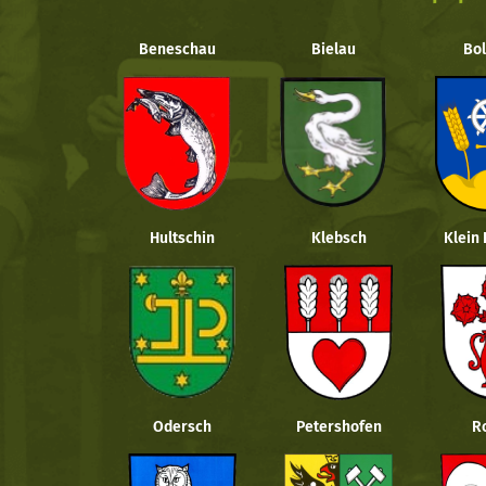
Beneschau
Bielau
Bol
Hultschin
Klebsch
Klein
Odersch
Petershofen
R