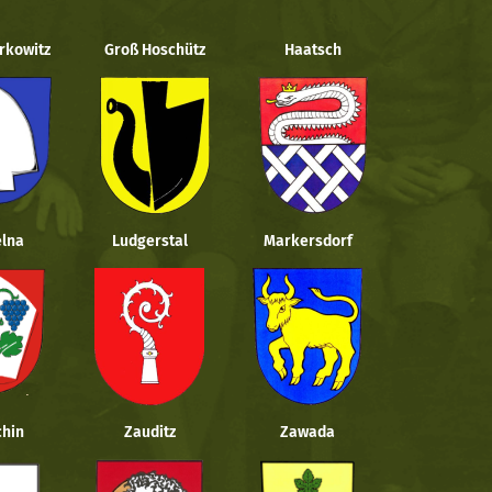
rkowitz
Groß Hoschütz
Haatsch
lna
Ludgerstal
Markersdorf
hin
Zauditz
Zawada