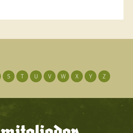
S
T
U
V
W
X
Y
Z