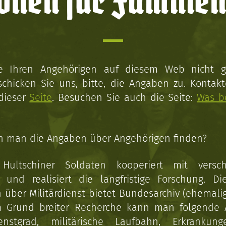
onen für Familien
ie Ihren Angehörigen auf diesem Web nicht 
schicken Sie uns, bitte, die Angaben zu. Kontakt
 dieser
Seite
. Besuchen Sie auch die Seite:
Was b
n man die Angaben über Angehörigen finden?
 Hultschiner Soldaten kooperiert mit versc
n und realisiert die langfristige Forschung. Di
über Militärdienst bietet Bundesarchiv (ehemali
 Grund breiter Recherche kann man folgende
enstgrad, militärische Laufbahn, Erkrankun