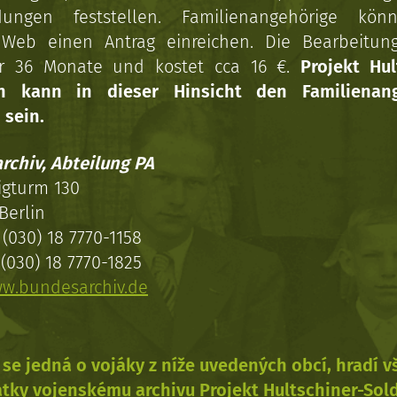
dungen feststellen. Familienangehörige kön
Web einen Antrag einreichen. Die Bearbeitun
r 36 Monate und kostet cca 16 €.
Projekt Hul
en kann in dieser Hinsicht den Familienang
 sein.
rchiv, Abteilung PA
igturm 130
Berlin
(030) 18 7770-1158
(030) 18 7770-1825
w.bundesarchiv.de
se jedná o vojáky z níže uvedených obcí, hradí 
tky vojenskému archivu Projekt Hultschiner-Sol