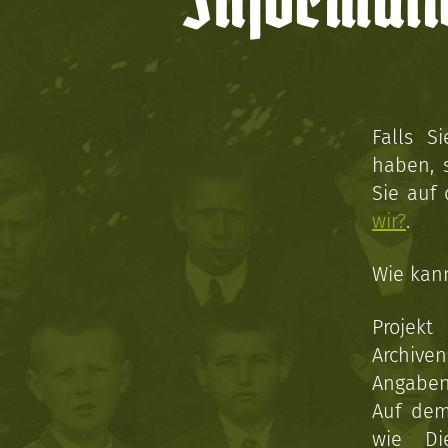
Informati
Falls S
haben, 
Sie auf
wir?
.
Wie kan
Projekt
Archive
Angaben 
Auf dem
wie Di