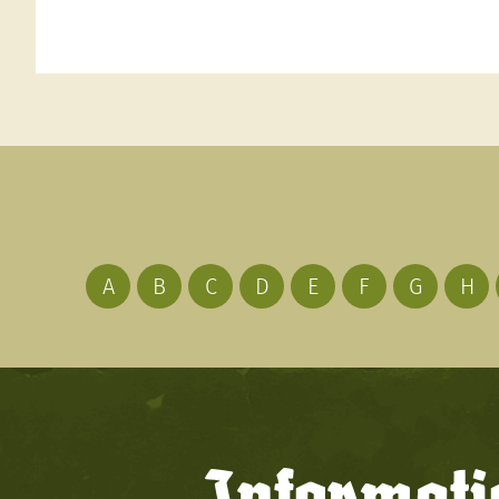
A
B
C
D
E
F
G
H