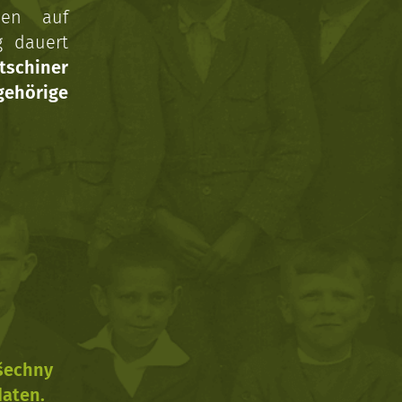
nen auf
g dauert
tschiner
ehörige
všechny
daten.