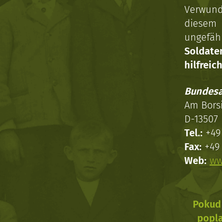
Verwun
diesem 
ungefäh
Soldat
hilfreich
Bundesa
Am Bors
D-13507 
Tel.:
+49 
Fax:
+49 
Web:
ww
Pokud 
popla