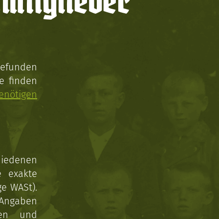
mitglieder
gefunden
e finden
enötigen
hiedenen
e exakte
ge WASt).
 Angaben
gen und