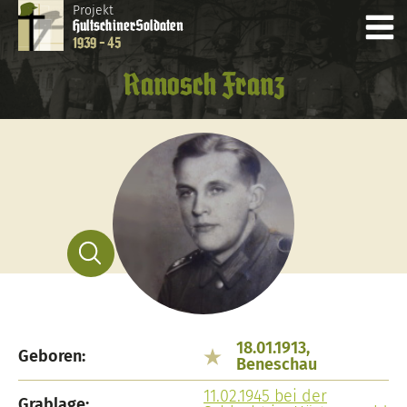
Projekt
Hultschiner
Soldaten
1939 - 45
Ranosch Franz
18.01.1913,
Geboren:
Beneschau
11.02.1945 bei der
Grablage: