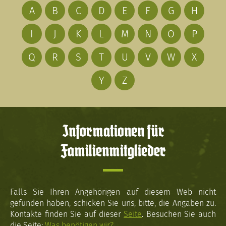
A
B
C
D
E
F
G
H
I
J
K
L
M
N
O
P
Q
R
S
T
U
V
W
X
Y
Z
Informationen für
Familienmitglieder
Falls Sie Ihren Angehörigen auf diesem Web nicht
gefunden haben, schicken Sie uns, bitte, die Angaben zu.
Kontakte finden Sie auf dieser
Seite
. Besuchen Sie auch
die Seite:
Was benötigen wir?
.