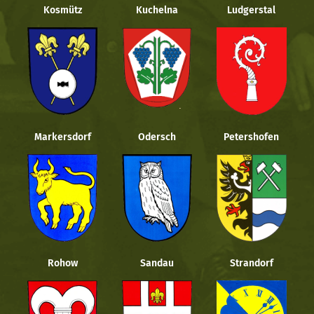
Kosmütz
Kuchelna
Ludgerstal
Markersdorf
Odersch
Petershofen
Rohow
Sandau
Strandorf