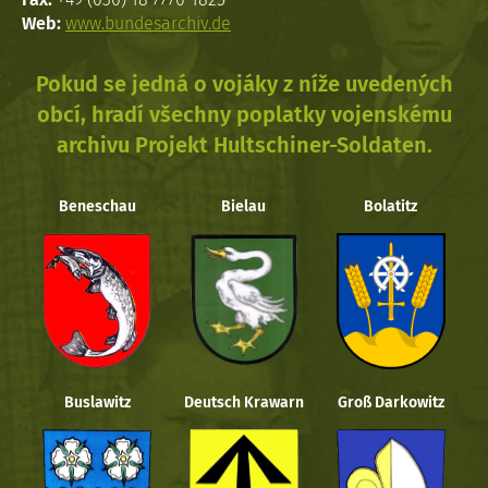
Web:
www.bundesarchiv.de
Pokud se jedná o vojáky z níže uvedených
obcí, hradí všechny poplatky vojenskému
archivu Projekt Hultschiner-Soldaten.
Beneschau
Bielau
Bolatitz
Buslawitz
Deutsch Krawarn
Groß Darkowitz