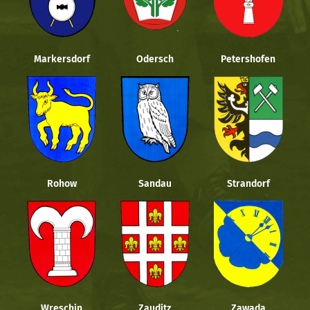
Markersdorf
Odersch
Petershofen
Rohow
Sandau
Strandorf
Wreschin
Zauditz
Zawada