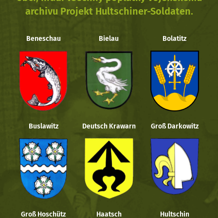
archivu Projekt Hultschiner-Soldaten.
Beneschau
Bielau
Bolatitz
Buslawitz
Deutsch Krawarn
Groß Darkowitz
Groß Hoschütz
Haatsch
Hultschin