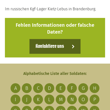
Im russischen Kgf-Lager Kietz-Lebus in Brandenburg.
Fehlen Informationen oder falsche
Daten?
Kontaktiere uns
Alphabetische Liste aller Soldaten:
A
B
C
D
E
F
G
H
I
J
K
L
M
N
O
P