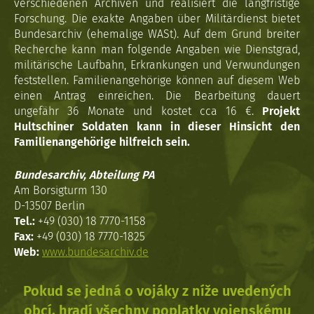
verschiedenen Archiven und realisiert die langfristige
Forschung. Die exakte Angaben über Militärdienst bietet
Bundesarchiv (ehemalige WASt). Auf dem Grund breiter
Recherche kann man folgende Angaben wie Dienstgrad,
militärische Laufbahn, Erkrankungen und Verwundungen
feststellen. Familienangehörige können auf diesem Web
einen Antrag einreichen. Die Bearbeitung dauert
ungefähr 36 Monate und kostet cca 16 €.
Projekt
Hultschiner Soldaten kann in dieser Hinsicht den
Familienangehörige hilfreich sein.
Bundesarchiv, Abteilung PA
Am Borsigturm 130
D-13507 Berlin
Tel.:
+49 (030) 18 7770-1158
Fax:
+49 (030) 18 7770-1825
Web:
www.bundesarchiv.de
Pokud se jedná o vojáky z níže uvedených
obcí, hradí všechny poplatky vojenskému