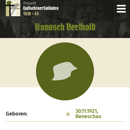
Projekt
Hultschiner
Soldaten
1939 - 45
Ranosch Berthold
30.11.1921,
Geboren:
Beneschau