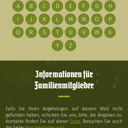
A
B
C
D
E
F
G
H
I
J
K
L
M
N
O
P
Q
R
S
T
U
V
W
X
Y
Z
Informationen für
Familienmitglieder
Falls Sie Ihren Angehörigen auf diesem Web nicht
gefunden haben, schicken Sie uns, bitte, die Angaben zu.
Kontakte finden Sie auf dieser
Seite
. Besuchen Sie auch
die Seite:
Was benötigen wir?
.