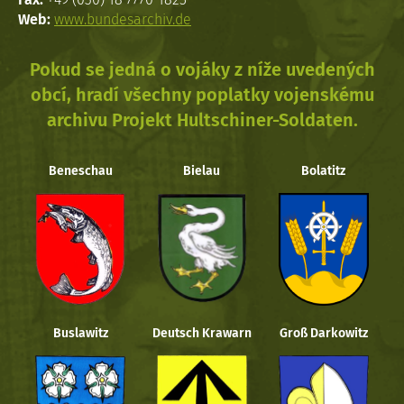
Web:
www.bundesarchiv.de
Pokud se jedná o vojáky z níže uvedených
obcí, hradí všechny poplatky vojenskému
archivu Projekt Hultschiner-Soldaten.
Beneschau
Bielau
Bolatitz
Buslawitz
Deutsch Krawarn
Groß Darkowitz