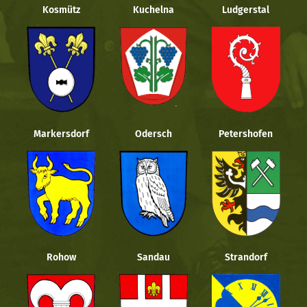
Kosmütz
Kuchelna
Ludgerstal
Markersdorf
Odersch
Petershofen
Rohow
Sandau
Strandorf