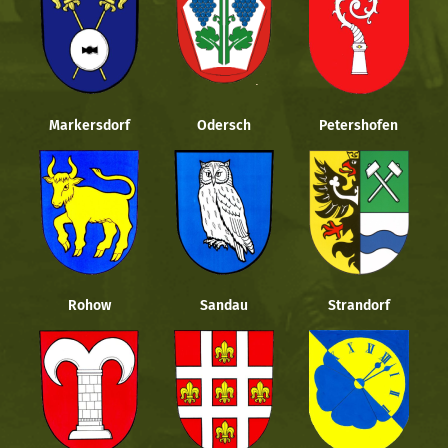
Markersdorf
Odersch
Petershofen
Rohow
Sandau
Strandorf