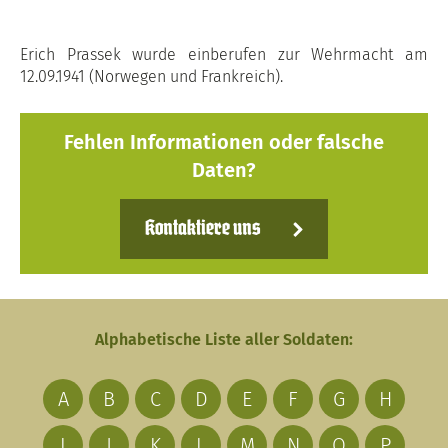
Erich Prassek wurde einberufen zur Wehrmacht am
12.09.1941 (Norwegen und Frankreich).
Fehlen Informationen oder falsche
Daten?
Kontaktiere uns
Alphabetische Liste aller Soldaten:
A
B
C
D
E
F
G
H
I
J
K
L
M
N
O
P