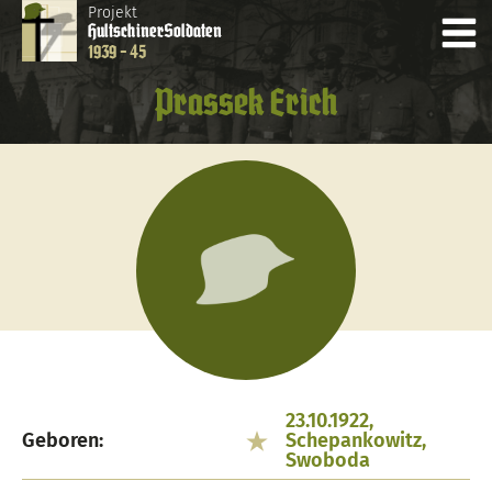
Projekt
Hultschiner
Soldaten
1939 - 45
Prassek Erich
23.10.1922,
Geboren:
Schepankowitz,
Swoboda