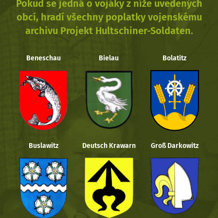
Pokud se jedná o vojáky z níže uvedených
obcí, hradí všechny poplatky vojenskému
archivu Projekt Hultschiner-Soldaten.
Beneschau
Bielau
Bolatitz
Buslawitz
Deutsch Krawarn
Groß Darkowitz