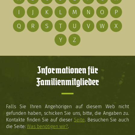
I
J
K
L
M
N
O
P
Q
R
S
T
U
V
W
X
Y
Z
Informationen für
Familienmitglieder
Falls Sie Ihren Angehörigen auf diesem Web nicht
gefunden haben, schicken Sie uns, bitte, die Angaben zu.
Kontakte finden Sie auf dieser
Seite
. Besuchen Sie auch
die Seite:
Was benötigen wir?
.