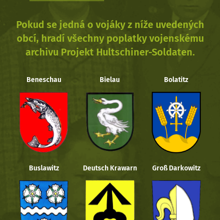
Pokud se jedná o vojáky z níže uvedených
obcí, hradí všechny poplatky vojenskému
archivu Projekt Hultschiner-Soldaten.
Beneschau
Bielau
Bolatitz
Buslawitz
Deutsch Krawarn
Groß Darkowitz