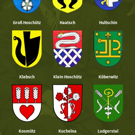
Groß Hoschütz
Haatsch
Hultschin
Klebsch
Klein Hoschütz
Köberwitz
Kosmütz
Kuchelna
Ludgerstal