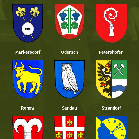
Markersdorf
Odersch
Petershofen
Rohow
Sandau
Strandorf