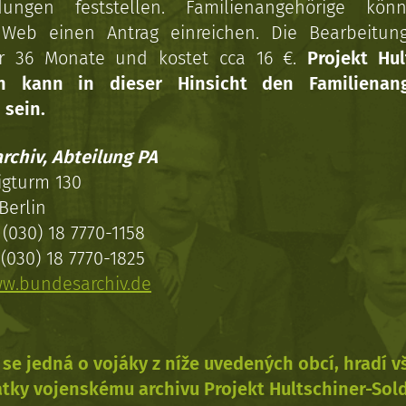
dungen feststellen. Familienangehörige kön
Web einen Antrag einreichen. Die Bearbeitun
r 36 Monate und kostet cca 16 €.
Projekt Hul
en kann in dieser Hinsicht den Familienang
 sein.
rchiv, Abteilung PA
igturm 130
Berlin
(030) 18 7770-1158
(030) 18 7770-1825
w.bundesarchiv.de
se jedná o vojáky z níže uvedených obcí, hradí 
tky vojenskému archivu Projekt Hultschiner-Sol