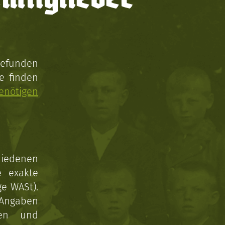
gefunden
e finden
enötigen
hiedenen
e exakte
ge WASt).
 Angaben
gen und