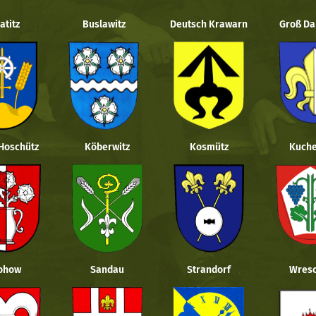
atitz
Buslawitz
Deutsch Krawarn
Groß Da
 Hoschütz
Köberwitz
Kosmütz
Kuche
ohow
Sandau
Strandorf
Wresc