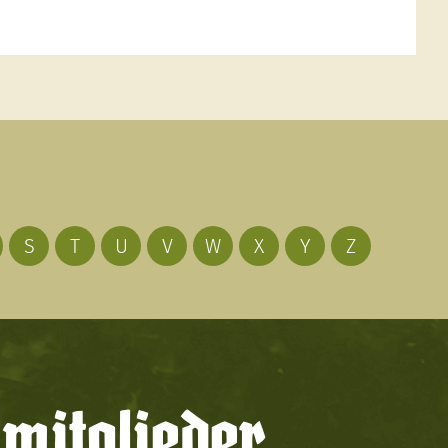
S
T
U
V
W
X
Y
Z
mitglieder