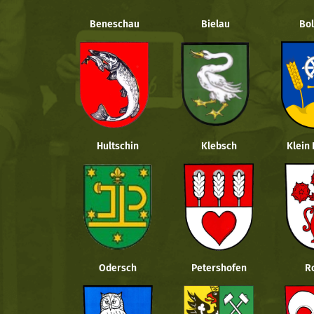
Beneschau
Bielau
Bol
Hultschin
Klebsch
Klein
Odersch
Petershofen
R