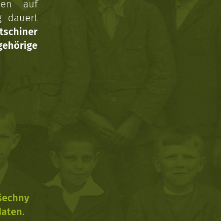
nen auf
g dauert
tschiner
ehörige
všechny
daten.