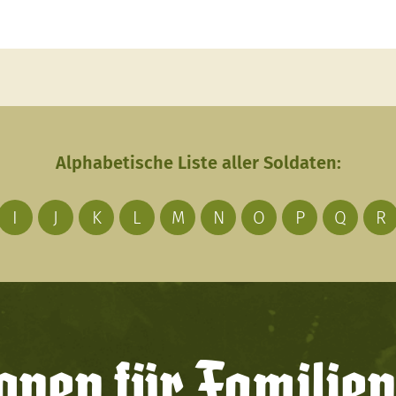
Alphabetische Liste aller Soldaten:
I
J
K
L
M
N
O
P
Q
R
onen für Familien