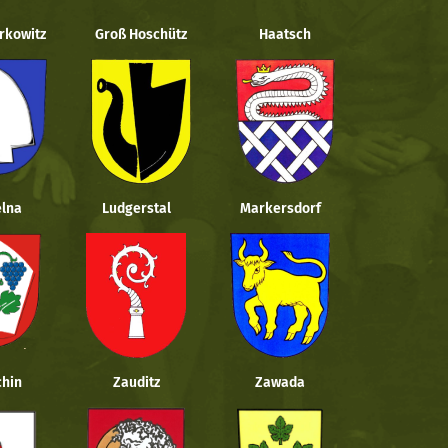
rkowitz
Groß Hoschütz
Haatsch
lna
Ludgerstal
Markersdorf
hin
Zauditz
Zawada