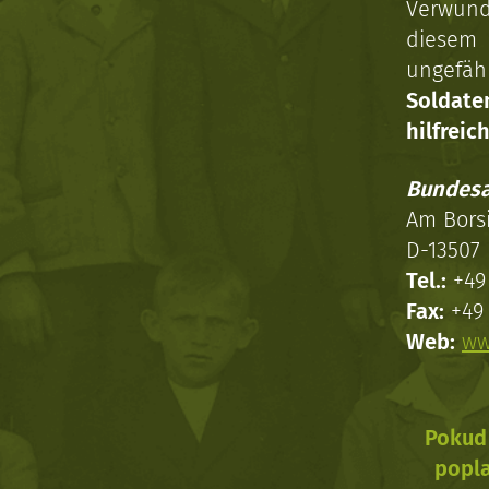
Verwun
diesem 
ungefäh
Soldat
hilfreich
Bundesa
Am Bors
D-13507 
Tel.:
+49 
Fax:
+49 
Web:
ww
Pokud 
popla