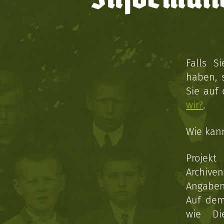
Falls S
haben, 
Sie auf
wir?
.
Wie kan
Projekt
Archive
Angaben 
Auf dem
wie Di