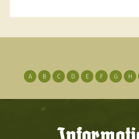
A
B
C
D
E
F
G
H
Informati