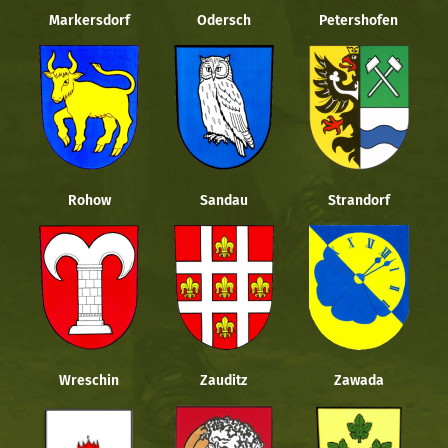
Markersdorf
Odersch
Petershofen
Rohow
Sandau
Strandorf
Wreschin
Zauditz
Zawada