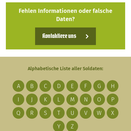
Fehlen Informationen oder falsche
Daten?
Kontaktiere uns
Alphabetische Liste aller Soldaten:
A
B
C
D
E
F
G
H
I
J
K
L
M
N
O
P
Q
R
S
T
U
V
W
X
Y
Z