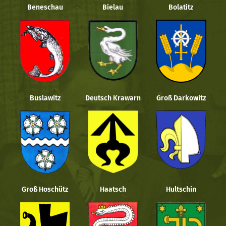
Beneschau
Bielau
Bolatitz
Buslawitz
Deutsch Krawarn
Groß Darkowitz
Groß Hoschütz
Haatsch
Hultschin