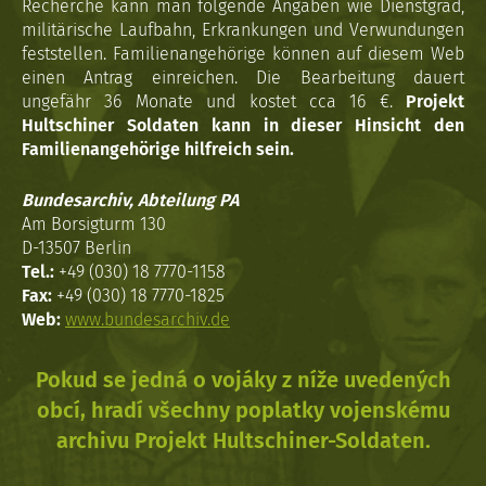
Recherche kann man folgende Angaben wie Dienstgrad,
militärische Laufbahn, Erkrankungen und Verwundungen
feststellen. Familienangehörige können auf diesem Web
einen Antrag einreichen. Die Bearbeitung dauert
ungefähr 36 Monate und kostet cca 16 €.
Projekt
Hultschiner Soldaten kann in dieser Hinsicht den
Familienangehörige hilfreich sein.
Bundesarchiv, Abteilung PA
Am Borsigturm 130
D-13507 Berlin
Tel.:
+49 (030) 18 7770-1158
Fax:
+49 (030) 18 7770-1825
Web:
www.bundesarchiv.de
Pokud se jedná o vojáky z níže uvedených
obcí, hradí všechny poplatky vojenskému
archivu Projekt Hultschiner-Soldaten.