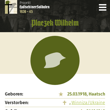
Projekt
Hultschiner
Soldaten
1939 - 45
Placzek Wilhelm
Geboren:
25.03.1918, Haatsch
Verstorben:
,
Winniza/Ukraine