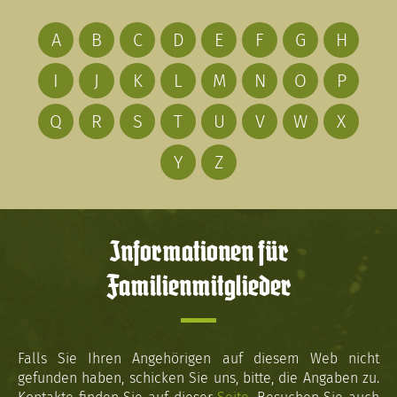
A
B
C
D
E
F
G
H
I
J
K
L
M
N
O
P
Q
R
S
T
U
V
W
X
Y
Z
Informationen für
Familienmitglieder
Falls Sie Ihren Angehörigen auf diesem Web nicht
gefunden haben, schicken Sie uns, bitte, die Angaben zu.