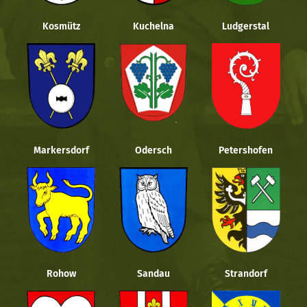
Kosmütz
Kuchelna
Ludgerstal
Markersdorf
Odersch
Petershofen
Rohow
Sandau
Strandorf