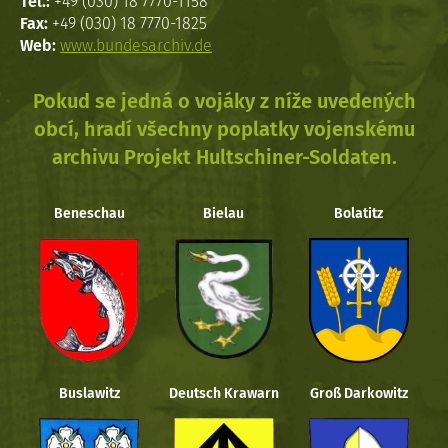
Tel.:
+49 (030) 18 7770-1158
Fax:
+49 (030) 18 7770-1825
Web:
www.bundesarchiv.de
Pokud se jedná o vojáky z níže uvedených
obcí, hradí všechny poplatky vojenskému
archivu Projekt Hultschiner-Soldaten.
Beneschau
Bielau
Bolatitz
Buslawitz
Deutsch Krawarn
Groß Darkowitz