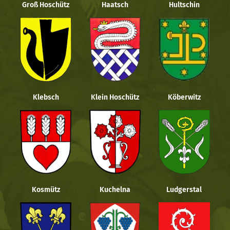
Groß Hoschütz
Haatsch
Hultschin
Klebsch
Klein Hoschütz
Köberwitz
Kosmütz
Kuchelna
Ludgerstal