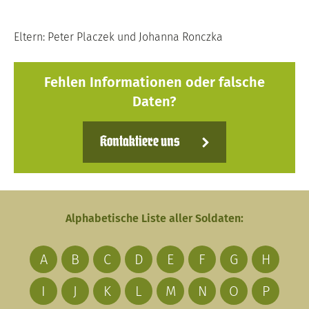
Eltern: Peter Placzek und Johanna Ronczka
Fehlen Informationen oder falsche
Daten?
Kontaktiere uns
Alphabetische Liste aller Soldaten:
A
B
C
D
E
F
G
H
I
J
K
L
M
N
O
P