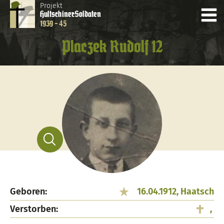
Projekt
Hultschiner
Soldaten
1939 - 45
Placzek Rudolf 12
Geboren:
16.04.1912, Haatsch
Verstorben:
,