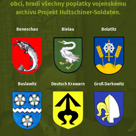
obcí, hradí všechny poplatky vojenskému
archivu Projekt Hultschiner-Soldaten.
Beneschau
Bielau
Bolatitz
Buslawitz
Deutsch Krawarn
Groß Darkowitz