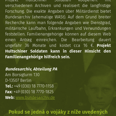
verschiedenen Archiven und realisiert die langfristige
Forschung. Die exakte Angaben über Militärdienst bietet
Bundesarchiv (ehemalige WASt). Auf dem Grund breiter
Recherche kann man folgende Angaben wie Dienstgrad,
militärische Laufbahn, Erkrankungen und Verwundungen
feststellen. Familienangehörige können auf diesem Web
einen Antrag einreichen. Die Bearbeitung dauert
ungefähr 36 Monate und kostet cca 16 €.
Projekt
Hultschiner Soldaten kann in dieser Hinsicht den
Familienangehörige hilfreich sein.
Bundesarchiv, Abteilung PA
Am Borsigturm 130
D-13507 Berlin
Tel.:
+49 (030) 18 7770-1158
Fax:
+49 (030) 18 7770-1825
Web:
www.bundesarchiv.de
Pokud se jedná o vojáky z níže uvedených