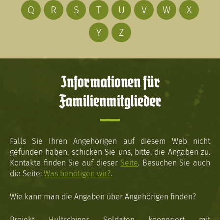
Q
R
S
T
U
V
W
X
Y
Z
Informationen für
Familienmitglieder
Falls Sie Ihren Angehörigen auf diesem Web nicht
gefunden haben, schicken Sie uns, bitte, die Angaben zu.
Kontakte finden Sie auf dieser
Seite
. Besuchen Sie auch
die Seite:
Was benötigen wir?
.
Wie kann man die Angaben über Angehörigen finden?
Projekt Hultschiner Soldaten kooperiert mit